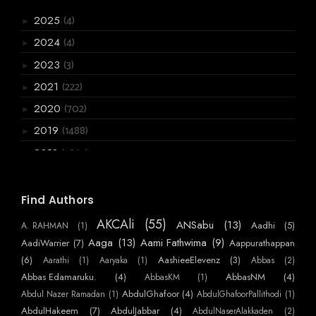
(4)
2025
►
(4)
2024
►
(3)
2023
►
(222)
2021
►
(702)
2020
►
(1488)
2019
►
(3867)
2018
►
(6066)
2017
►
(2955)
2016
Find Authors
▼
(720)
December
►
AKCAli
(55)
ANSabu
(13)
Aadhi
(5)
A. RAHMAN
(1)
(770)
November
►
Aaga
(13)
Aami Fathwima
(9)
AadiWarrier
(7)
Aappurathappan
(586)
October
(6)
AashieeElevenz
(3)
Aarathi
(1)
Aaryaka
(1)
Abbas
(2)
►
Abbas Edamaruku.
(4)
AbbasNM
(4)
AbbasKM
(1)
(384)
September
▼
AbdulGhafoor
(4)
Abdul Nazer Ramadan
(1)
AbdulGhafoorPallithodi
(1)
ഒരു ആത്മത്യക്കുറി പ്പ്
AbdulHakeem
(7)
AbdulJabbar
(4)
AbdulNaserAlakkaden
(2)