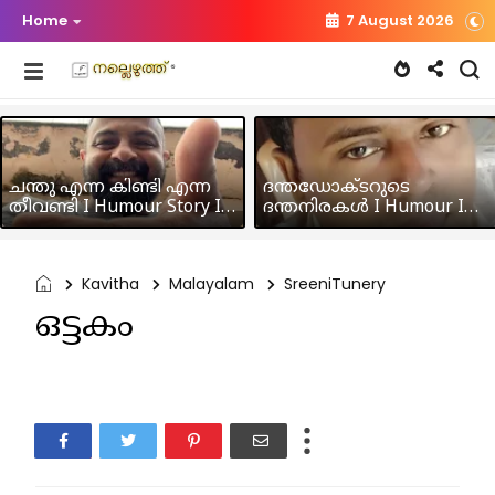
Home
7 August 2026
ചന്തു എന്ന കിണ്ടി എന്ന
ദന്തഡോക്ടറുടെ
തീവണ്ടി I Humour Story I
ദന്തനിരകൾ I Humour I
Rajeev Panicker
Hussain MK
Kavitha
Malayalam
SreeniTunery
ഒട്ടകം