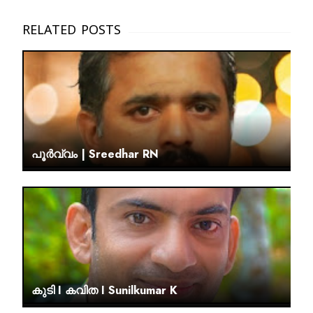
പൂർവ്വം | Sreedhar RN
കുടി I കവിത I Sunilkumar K