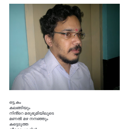
ഒട്ട,കം
കലങ്ങിയും
നിൻ്റെ മരുഭൂമിയിലൂടെ
മണൽ മഴ നനഞ്ഞും
കട്ടെടുത്ത