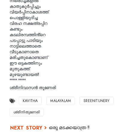
നീരൊച്ചകളിൽ
കാതുകൂർപ്പിച്ചും
വിയർപ്പിനാകാശത്ത്
പൊള്ളിയുദിച്ച
വിരഹ നക്ഷത്രപ്പിറ
കണ്ടും
കടലിരമ്പത്തിൻ്റെ
പടപ്പാട്ടു പാടിയും
നാട്ടിലെത്താതെ
വീടുകാണാതെ
മരിച്ചതുകൊണ്ടാണ്
ഈ ഒട്ടകത്തിനും
മുതുകത്ത്
മുഴയുണ്ടായത്!
***** *****
ശ്രീനിവാസൻ തൂണേരി
KAVITHA
MALAYALAM
SREENITUNERY
ശ്രീനിതുണേരി
ഒരു മടക്കയാത്ര !!