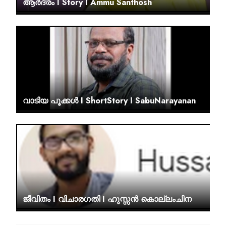
ആർദ്രം I Story I Ammu Santhosh
വാടിയ പൂക്കൾ I ShortStory I SabuNarayanan
ജീവിതം I വിചാരഗതി I ഹുസ്സൻ കൊല്ലംചിന