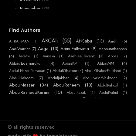
(83)
November
►
(119)
October
►
(140)
September
▼
Find Authors
മാർജ്ജാരവിശേഷം
AKCAli
(55)
ANSabu
(13)
Aadhi
(5)
A. RAHMAN
(1)
ക്വാറന്റീൻ
Aaga
(13)
Aami Fathwima
(9)
AadiWarrier
(7)
Aappurathappan
അവൾ പറഞ്ഞ കഥ.
(6)
AashieeElevenz
(3)
Aarathi
(1)
Aaryaka
(1)
Abbas
(2)
ഒരു ബംഗാളിക്കഥ
Abbas Edamaruku.
(4)
AbbasNM
(4)
AbbasKM
(1)
AbdulGhafoor
(4)
Abdul Nazer Ramadan
(1)
AbdulGhafoorPallithodi
(1)
ചെന്നൈ എക്സ്പ്രസ്
AbdulHakeem
(7)
AbdulJabbar
(4)
AbdulNaserAlakkaden
(2)
ലൂസിയയിലേ നാരങ്ങാവെള്ളം
AbdulNasser
(34)
AbdulRaheem
(13)
AbdulRahoof
(1)
ചേച്ചീ രണ്ടു മാസ്ക്കുണ്ടോ...
AbdulRasheedKarani
(10)
AbdulRazak
(1)
AbdulVahid
(1)
AbhijithVelloor
(11)
തിരിച്ചടികൾ
Abdulmajeed
(7)
AbhiKattor
(1)
AbhilashKP
(1)
AbhilashSurendranEzhamkulam
(1)
AbhilashYatheendran
(1)
AbhishekSS
ഓർമ്മയിലൊരു ട്യൂഷൻ ക്ലാസ്സ് ( ഓർമ്മക്കുറിപ്പ്
AbinMathew
(41)
)
(1)
AbinPaulose
(1)
Abirami Sukami
(1)
Abu
(1)
AbuNujaim
(10)
AbuNafees
(3)
Abuabdulla
(1)
AchuAthira
(1)
ഒരു മാമ്പഴക്കാലത്തിന്റെ ഓർമ്മയ്ക്ക്
© all rights reserved
AchuVipin
(22)
(അനുഭവകഥ )
AchuHelen
(3)
AdarThallu
(2)
AdarshKS
(1)