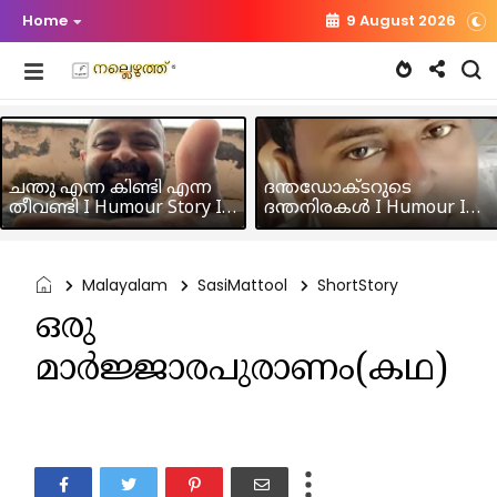
Home
9 August 2026
ചന്തു എന്ന കിണ്ടി എന്ന
ദന്തഡോക്ടറുടെ
തീവണ്ടി I Humour Story I
ദന്തനിരകൾ I Humour I
Rajeev Panicker
Hussain MK
Malayalam
SasiMattool
ShortStory
ഒരു
മാർജ്ജാരപുരാണം(കഥ)