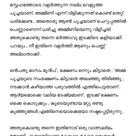
സ്നേഹത്തോടെ വളർത്തുന്ന നല്ല വെളുത്ത
പൂച്ചയാണ്, അമ്മിണി എന്ന് വിളിക്കുന്നത് കൊണ്ട് തെറ്റ്
ധരിക്കേണ്ട , അതൊരു ആൺ പൂച്ചയാണ് ചെറുപ്പത്തിൽ
പെണ്ണാണെന്ന് ധരിച്ചു അമ്മിണിയെന്നു വിളിച്ചത്.
അതുകൊണ്ടു തന്നെ ഭർത്താവു ഇടക്കിടെ കളിയാക്കി
പറയും , നീ ഇതിനെ വളർത്തി ആണും പെണ്ണ്
അല്ലാതാക്കി .
ഒൻപതു മാസം മുൻപ് , ഭക്ഷണം ഒന്നും കിട്ടാതെ , 'അമ്മ
പൂച്ചയുടെ സംരക്ഷണം കിട്ടാതെ അലഞ്ഞു തിരിഞ്ഞു ,
നടക്കാൻ കഴിയാത്ത പരുവത്തിൽ എത്തിപെട്ടതാണ് .
ആദ്യമൊക്കെ വലിയ ദേഷ്യമാണ് , ഇടക്ക് ഭക്ഷണം
ഒക്കെ കൊടുക്കും , കൂടെയുണ്ടായ മറ്റു രണ്ടു
കുഞ്ഞുങ്ങൾ എങ്ങിനെയൊക്കെയോ നഷ്ടപ്പെട്ടിരുന്നു .
അതുകൊണ്ടു തന്നെ ഇതിനോട് ഒരു വാത്സല്യം
തോന്നി . ദുബായിലുള്ള മകളുടെ മകളെ ഒരുനാൾ