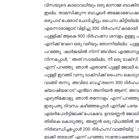
വിസയുടെ കാലാവധിയും ഒരു മാസമേ ബാക്കിയു
ഇല്ല. താമസിക്കുന്ന ബാച്ചലർ അക്കോമഡേ
ഒരുപാട് പേരോട് ചോദിച്ചിട്ടും പൈസ കിട്ടിയ
എന്നൊരാളോട് വിളിച്ചു 300 ദിർഹംസ് കടമായി 
പുള്ളിക്ക് ആകെ 900 ദിർഹംസേ ശമ്പളം ഉള്ള
എനിക്ക് വേറെ ഒരു വഴിയും തോന്നിയില്ല. പു
പറഞ്ഞു. ഷാർജയിൽ നിന്ന് അവിടെ എത്താനുള
നിന്നപ്പോൾ, ' അത് സാരമില്ല. നീ ഒരു ടാക
എന്ന് പറഞ്ഞു. ഞാൻ ഏതാണ്ട് പുള്ളി ജോലി ചെ
പുള്ളി ഇറങ്ങി വന്നു ടാക്സിക്ക് പൈസ കൊട
വാങ്ങി തന്നു, അവിടെ വെച്ച് തന്നെ 300 ദിർഹ
ക്യാഷിയറോട് 'എൻ്റെ അനിയൻ ആണ്, അവൻ എപ്
എഴുതിക്കോളു. ഞാൻ തന്നോളം' എന്ന് പറഞ്ഞു
ഇരുപതു ദിവസം കഴിഞ്ഞപ്പോൾ എനിക്ക് പഴയ കമ്പ
എയർപോർട്ടിലേക്ക് പോകവേ, ഉദയണ്ണൻ ജോലി ചെ
തിരികെ കൊടുത്തു. അണ്ണൻ ഒരു വിധത്തിൽ
നിർബന്ധിച്ചപ്പോൾ 200 ദിർഹംസ് വാങ്ങിയിട്ട്, 
മടക്കി തരരുത്' എന്ന് പറഞ്ഞു സന്തോഷത്തോട