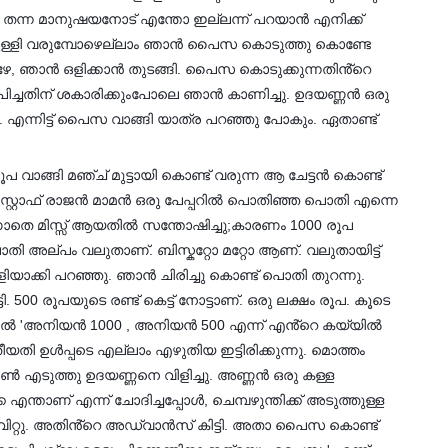
ഹം തന്ന മാനുഷയനോട് എന്തോ ഇല്ലന്ന് പറയാൻ എനിക്ക്
 പുള്ളി വരുമ്പോഴെല്ലാം ഞാൻ പൈസ കൊടുത്തു കൊണ്ടേ
പോഴേ, ഞാൻ ഒളിക്കാൻ തുടങ്ങി. പൈസ കൊടുക്കുന്നതിൻ്റെ
പിച്ചതിന് ശകാരിക്കുംപോലെ ഞാൻ കാണിച്ചു. ഉദയണ്ണൻ ഒരു
 എന്നിട്ട് പൈസ വാങ്ങി യാത്ര പറഞ്ഞു പോകും. ഏതാണ്ട്
വാങ്ങി മഞ്ച് മുട്ടായി കൊണ്ട് വരുന്ന ആ ചേട്ടൻ കൊണ്ട്
ലെ സ്റ്റാഫ് രാജൻ മാമൻ ഒരു പേപ്പറിൽ പൊതിഞ്ഞ പൊതി എന്നെ
ാതെ മിസ്സ് ആയതിൽ സന്തോഷിച്ചു;കാരണം 1000 രൂപ
പൊതി അല്പം വലുതാണ്. ബിസ്കറ്റോ മറ്റോ ആണ്. വലുതായിട്ട്
ിയാക്കി പറഞ്ഞു. ഞാൻ ചിരിച്ചു കൊണ്ട് പൊതി തുറന്നു.
00 രൂപയുടെ രണ്ട് കെട്ട് നോട്ടാണ്. ഒരു ലക്ഷം രൂപ. കൂടെ
ിൽ 'അനിയൻ 1000 , അനിയൻ 500 എന്ന് എൻ്റെ കയ്യിൽ
തി ഉൾപ്പടെ എല്ലാം എഴുതിയ ഇട്ടിരിക്കുന്നു. മൊത്തം
ോൺ എടുത്തു ഉദയണ്ണനെ വിളിച്ചു. അണ്ണൻ ഒരു കള്ള
ണ് എന്ന് ചോദിച്ചപ്പോൾ, ചെമ്പഴുന്തിക്ക് അടുത്തുള്ള
ക് വിറ്റു. അതിൻ്റെ അഡ്വാൻസ് കിട്ടി. അതാ പൈസ കൊണ്ട്