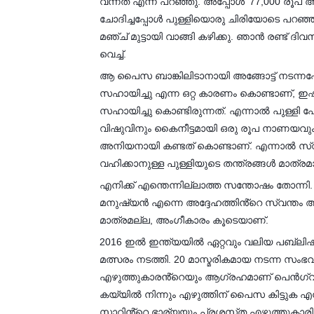
വന്നത് എന്ന് പറഞ്ഞു. അപ്പോൾ '77,000 രൂപ അട
ചോദിച്ചപ്പോൾ പുള്ളിയൊരു ചിരിയോടെ പറഞ്ഞ
മഞ്ച് മുട്ടായി വാങ്ങി കഴിക്കു. ഞാൻ രണ്ട് 
വെച്ച്.
ആ പൈസ ബാങ്കിലിടാനായി അങ്ങോട്ട് നടന്നപ്പ
സഹായിച്ചു എന്ന ഒറ്റ കാരണം കൊണ്ടാണ്, ഇ
സഹായിച്ചു കൊണ്ടിരുന്നത്. എന്നാൽ പുള്ളി ഫ
വിഷുവിനും കൈനീട്ടമായി ഒരു രൂപ നാണയവും
അനിയനായി കണ്ടത് കൊണ്ടാണ്. എന്നാൽ സ
വഹിക്കാനുള്ള പുള്ളിയുടെ തന്ത്രങ്ങൾ മാത്രമ
എനിക്ക് എന്തെന്നില്ലാത്ത സന്തോഷം തോന്
മനുഷ്യൻ എന്നെ അദ്ദേഹത്തിൻ്റെ സ്വന്തം 
മാത്രമല്ല, അംഗീകാരം കൂടെയാണ്.
2016 ഇൽ ഇന്ത്യയിൽ ഏറ്റവും വലിയ പബ്ലിഷി
മത്സരം നടത്തി. 20 മാസ്മരികമായ നടന്ന സം
എഴുത്തുകാരൻ്റെയും ആഗ്രഹമാണ് പെൻഗ്വ
കയ്യിൽ നിന്നും എഴുത്തിന് പൈസ കിട്ടുക
സാറിൻ്റെ ഭാര്യയും പ്രശസ്‌ത എഴുത്തുകാര