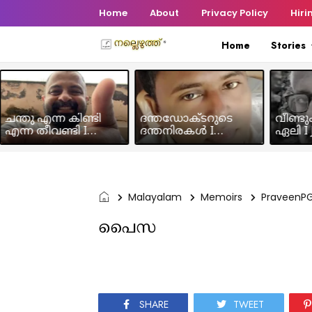
Home
About
Privacy Policy
Hiri
Home
Stories
ചന്തു എന്ന കിണ്ടി
ദന്തഡോക്ടറുടെ
വീണ്ടു
എന്ന തീവണ്ടി I
ദന്തനിരകൾ I
ഏലി I J
Humour Story I Rajeev
Humour I Hussain MK
Chakra
Panicker
Malayalam
Memoirs
PraveenP
പൈസ
SHARE
TWEET