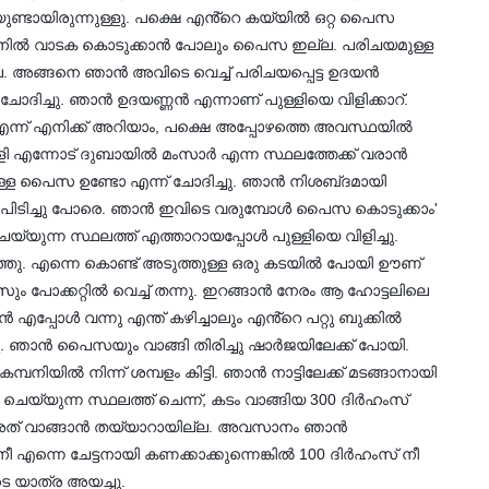
ണ്ടായിരുന്നുള്ളു. പക്ഷെ എൻ്റെ കയ്യിൽ ഒറ്റ പൈസ
ഷനിൽ വാടക കൊടുക്കാൻ പോലും പൈസ ഇല്ല. പരിചയമുള്ള
ില്ല. അങ്ങനെ ഞാൻ അവിടെ വെച്ച് പരിചയപ്പെട്ട ഉദയൻ
ചോദിച്ചു. ഞാൻ ഉദയണ്ണൻ എന്നാണ് പുള്ളിയെ വിളിക്കാറ്.
ു എന്ന് എനിക്ക് അറിയാം, പക്ഷെ അപ്പോഴത്തെ അവസ്ഥയിൽ
ള്ളി എന്നോട് ദുബായിൽ മംസാർ എന്ന സ്ഥലത്തേക്ക് വരാൻ
്ള പൈസ ഉണ്ടോ എന്ന് ചോദിച്ചു. ഞാൻ നിശബ്‌ദമായി
്സി പിടിച്ചു പോരെ. ഞാൻ ഇവിടെ വരുമ്പോൾ പൈസ കൊടുക്കാം'
യ്യുന്ന സ്ഥലത്ത് എത്താറായപ്പോൾ പുള്ളിയെ വിളിച്ചു.
ുത്തു. എന്നെ കൊണ്ട് അടുത്തുള്ള ഒരു കടയിൽ പോയി ഊണ്
ംസും പോക്കറ്റിൽ വെച്ച് തന്നു. ഇറങ്ങാൻ നേരം ആ ഹോട്ടലിലെ
പോൾ വന്നു എന്ത് കഴിച്ചാലും എൻ്റെ പറ്റു ബുക്കിൽ
. ഞാൻ പൈസയും വാങ്ങി തിരിച്ചു ഷാർജയിലേക്ക് പോയി.
നിയിൽ നിന്ന് ശമ്പളം കിട്ടി. ഞാൻ നാട്ടിലേക്ക് മടങ്ങാനായി
യ്യുന്ന സ്ഥലത്ത് ചെന്ന്, കടം വാങ്ങിയ 300 ദിർഹംസ്
 അത് വാങ്ങാൻ തയ്യാറായില്ല. അവസാനം ഞാൻ
' നീ എന്നെ ചേട്ടനായി കണക്കാക്കുന്നെങ്കിൽ 100 ദിർഹംസ് നീ
െ യാത്ര അയച്ചു.