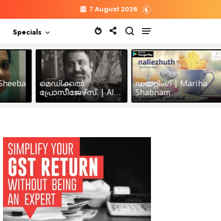
7 August 2026
Specials
heeba
മെഡിക്കൽ
ഡയറ്റിംഗ് | Mariha
പ്രോസീജേഴ്സ്‌. | Alex
Shabnam
John