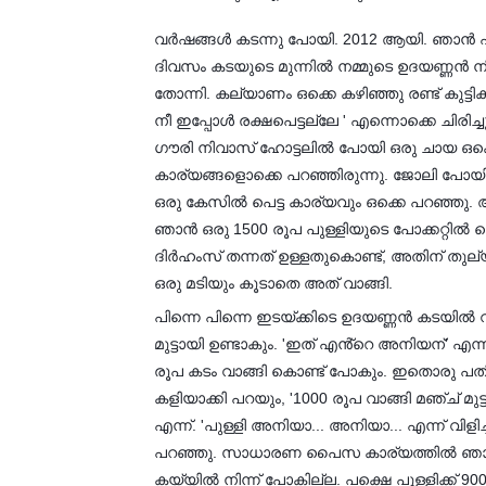
വർഷങ്ങൾ കടന്നു പോയി. 2012 ആയി. ഞാൻ എ
ദിവസം കടയുടെ മുന്നിൽ നമ്മുടെ ഉദയണ്ണൻ നിൽ
തോന്നി. കല്യാണം ഒക്കെ കഴിഞ്ഞു രണ്ട് കുട്ടിക
നീ ഇപ്പോൾ രക്ഷപെട്ടല്ലേ ' എന്നൊക്കെ ചിരിച
ഗൗരി നിവാസ് ഹോട്ടലിൽ പോയി ഒരു ചായ ഒക്കെ 
കാര്യങ്ങളൊക്കെ പറഞ്ഞിരുന്നു. ജോലി പോയ
ഒരു കേസിൽ പെട്ട കാര്യവും ഒക്കെ പറഞ്ഞു. അണ
ഞാൻ ഒരു 1500 രൂപ പുള്ളിയുടെ പോക്കറ്റിൽ വെ
ദിർഹംസ് തന്നത് ഉള്ളതുകൊണ്ട്, അതിന് തുല
ഒരു മടിയും കൂടാതെ അത് വാങ്ങി.
പിന്നെ പിന്നെ ഇടയ്ക്കിടെ ഉദയണ്ണൻ കടയിൽ
മുട്ടായി ഉണ്ടാകും. 'ഇത് എൻ്റെ അനിയന്' എ
രൂപ കടം വാങ്ങി കൊണ്ട് പോകും. ഇതൊരു പതിവ
കളിയാക്കി പറയും, '1000 രൂപ വാങ്ങി മഞ്ച് മുട
എന്ന്. 'പുള്ളി അനിയാ... അനിയാ... എന്ന് വിള
പറഞ്ഞു. സാധാരണ പൈസ കാര്യത്തിൽ ഞാൻ 
കയ്യിൽ നിന്ന് പോകില്ല. പക്ഷെ പുള്ളിക്ക് 90