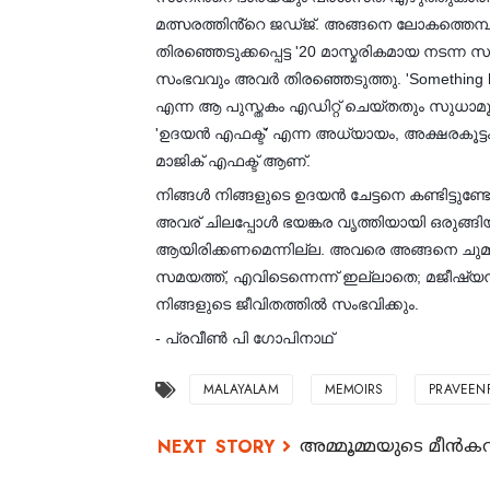
മത്സരത്തിൻ്റെ ജഡ്ജ്. അങ്ങനെ ലോകത്തെമ്പാട
തിരഞ്ഞെടുക്കപ്പെട്ട '20 മാസ്മരികമായ നടന
സംഭവവും അവർ തിരഞ്ഞെടുത്തു. 'Something happen
എന്ന ആ പുസ്തകം എഡിറ്റ് ചെയ്തതും സുധാ
'ഉദയൻ എഫക്ട്' എന്ന അധ്യായം, അക്ഷരകൂട്ടം
മാജിക് എഫക്ട് ആണ്.
നിങ്ങൾ നിങ്ങളുടെ ഉദയൻ ചേട്ടനെ കണ്ടിട്ടുണ
അവര് ചിലപ്പോൾ ഭയങ്കര വൃത്തിയായി ഒരുങ്ങി
ആയിരിക്കണമെന്നില്ല. അവരെ അങ്ങനെ ചുമ്മാ കണ്
സമയത്ത്, എവിടെന്നെന്ന് ഇല്ലാതെ; മജീഷ്യ
നിങ്ങളുടെ ജീവിതത്തിൽ സംഭവിക്കും.
- പ്രവീൺ പി ഗോപിനാഥ്
MALAYALAM
MEMOIRS
PRAVEEN
അമ്മൂമ്മയുടെ മീൻകറ