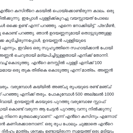
ൻ്റെ കസിൻ്റെ കടയിൽ പൊയ്‌ക്കൊണ്ടിരുന്ന കാലം. ഒരു
ക്കുന്നു. ഇപ്പോൾ പുള്ളിക്ക്കുറച്ചു വയസ്സായത് പോലെ
ൾ ഒക്കെ ഉണ്ട് എന്ന് പറഞ്ഞു. എന്നെ നോക്കിയിട്ട് ' പ്രവീൺ,
്ചു കൊണ്ട് പറഞ്ഞു. ഞാൻ ഉദയണ്ണനുമായി തൊട്ടുടുത്തുള്ള
കുടിച്ചിരുന്നപ്പോൾ, ഉദയണ്ണൻ പുള്ളിയുടെ
ി എന്നും, ഇവിടെ ഒരു സുഹൃത്തിനെ സഹായിക്കാൻ പോയി
്ണൻ ചെറുതായി മദ്യപിച്ചിട്ടുള്ളതായി എനിക്ക് തോന്നി.
ച്ച് കൊടുത്തു. എൻ്റെ മനസ്സിൽ പുള്ളി എനിക്ക് 100
്യമായ ഒരു തുക തിരികെ കൊടുത്തു എന്ന് മാത്രം. അണ്ണൻ
 വരും. വരുമ്പോൾ കയ്യിൽ അഞ്ചു രൂപയുടെ രണ്ട് മഞ്ച്
ന്ന് പറഞ്ഞു എനിക്ക് തരും. പോകുമ്പോൾ 500 അല്ലേൽ 1000
ായി. ഉദയണ്ണൻ കടയുടെ പുറത്തു വരുമ്പോഴേ സ്റ്റാഫ്
്ടായി കൊണ്ട് വരുന്ന ആ ചേട്ടൻ പുറത്തു വന്നു നിൽക്കുന്നു'
ിച്ചു നിന്നെ മുതലാക്കുവാണ്.' എന്ന് എൻ്റെ കസിനും എന്നോട്
കണിശക്കാരനാണ്. ഒരു രൂപ പോലും ചുമ്മാതെ എൻ്റെ
0 ദിർഹം മാത്രം ശമ്പളം ഉണ്ടായിരുന്ന സമയത്ത് ഒരു മടിയും