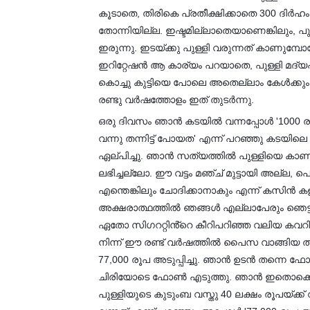
കൂടാതെ, തിരികെ പ്രതീക്ഷിക്കാതെ 300 ദിർ
തോന്നിയില്ല. ഇഷ്ടമില്ലാതെയാണെങ്കിലും,
ഇരുന്നു. ഇടയ്ക്കു പുള്ളി വരുന്നത് കാണുമ്
ഇറിറ്റേഷൻ ആ കാര്യം പറയാതെ, പുള്ളി മദ്യ
കൊച്ചു കുട്ടിയെ പോലെ അതെല്ലാം കേൾക്കും.
രണ്ടു വർഷത്തോളം ഇത് തുടർന്നു.
ഒരു ദിവസം ഞാൻ കടയിൽ വന്നപ്പോൾ '1000 രൂപ 
വന്നു തന്നിട്ട് പോയത' എന്ന് പറഞ്ഞു കടയി
ഏല്പിച്ചു. ഞാൻ സത്യത്തിൽ പുള്ളിയെ കാണ
ലഭിച്ചല്ലോ. ഈ വട്ടം മഞ്ച് മുട്ടായി അല്ല, 
എന്തെങ്കിലും ചോദിക്കാനാകും എന്ന് കസിൻ കള
അക്ഷരാത്ഥത്തിൽ ഞങ്ങൾ എല്ലാപേരും ഞെട്ടി. 5
ഏതോ സിഗററ്റിൻ്റെ കീറിപറിഞ്ഞ വലിയ കവറ
നിന്ന് ഈ രണ്ട് വർഷത്തിൽ പൈസ വാങ്ങിയ തീയ
77,000 രൂപ അടുപ്പിച്ചു. ഞാൻ ഉടൻ തന്നെ ഫ
ചിരിയോടെ ഫോൺ എടുത്തു. ഞാൻ ഇതൊക്കെ എന്താ
പുള്ളിയുടെ കുടുംബ വസ്തു 40 ലക്ഷം രൂപയ്ക്