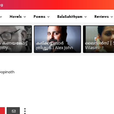
ng
Novels
Poems
BalaSahithyam
Reviews
ം കണയങ്കോട്ട്
കല്ക്കട്ട ബാർ
ലൈസൻസ് | S
olly
ത്രിശ്ശൂർ. i Alex John
Vilasini
makkil
Gopinath