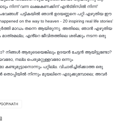
ും നിന്ന് വന്ന ലക്ഷകണക്കിന് എൻട്രിസിൽ നിന്ന്
്ന സംഭവങ്ങൾ' പട്ടികയിൽ ഞാൻ ഉദയണ്ണനെ പറ്റി എഴുതിയ ഈ
ed on the way to heaven - 20 inspiring real life stories'
മൂർത്തി മാഡം തന്നെ ആയിരുന്നു. അതിലെ, ഞാൻ എഴുതിയ
 മാത്രമല്ല, എൻ്റെ ജീവിതത്തിലെ ശരിക്കും നടന്ന ഒരു
്ടോ? നിങ്ങൾ ആരുടെയെങ്കിലും ഉദയൻ ചേട്ടൻ ആയിട്ടുണ്ടോ?
യവരോ, നല്ല പെരുമറ്റുള്ളവരോ ഒന്നും
ടുമുട്ടാനൊന്നും പറ്റില്ല. വിചാരിച്ചിരിക്കാത്ത ഒരു
ൻ തൊപ്പിയിൽ നിന്നും മുയലിനെ എടുക്കുമ്പോലെ; അവർ
PGOPINATH
ി