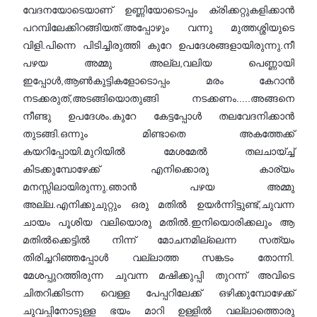
വേദനയോടെയാണ് ഉണ്ണിയോടൊപ്പം ക്രിക്കറ്റുകളിക്കാൻ
പറമ്പിലേക്കിറങ്ങിയത്.അപ്പോഴും വന്നു മുത്തശ്ശിയുടെ
വിളി.പിന്നെ പിടിച്ചിരുത്തി കുറേ ഉപദേശങ്ങളായിരുന്നു.നീ
പഴയ അമ്മു അല്ല,വലിയ പെണ്ണായി
ഇപ്പോൾ,ആൺകുട്ടികളോടൊപ്പം മരം കേറാൻ
നടക്കരുത്,അടങ്ങിയൊതുങ്ങി നടക്കണം.....അങ്ങനെ
നീണ്ടു ഉപദേശം.കുറേ കേട്ടപ്പോൾ തലവേദനിക്കാൻ
തുടങ്ങി.ഒന്നും മിണ്ടാതെ അകത്തേക്ക്
കയറിപ്പോയി.മുറിയിൽ മേശമേൽ തലചായ്ച്ച്
കിടക്കുമ്പോഴേക്ക് എനിക്കൊരു കാര്യം
മനസ്സിലായിരുന്നു.ഞാൻ പഴയ അമ്മു
അല്ല.എനിക്കുചുറ്റും ഒരു മതിൽ ഉയർന്നിട്ടുണ്ട്,ചുവന്ന
ചായം പൂശിയ വലിയൊരു മതിൽ.ഇനിയൊരിക്കലും ആ
മതിൽക്കെട്ടിൽ നിന്ന് മോചനമില്ലെന്ന സത്യം
തിരിച്ചറിഞ്ഞപ്പോൾ വല്ലാത്ത സങ്കടം തോന്നി.
മേശപ്പുറത്തിരുന്ന ചുവന്ന മഷിക്കുപ്പി തുറന്ന് അവിടെ
ചിതറിക്കിടന്ന വെള്ള പേപ്പറിലേക്ക് ഒഴിക്കുമ്പോഴേക്ക്
ചുവപ്പിനോടുള്ള ഭയം മാറി ഉള്ളിൽ വല്ലാത്തൊരു