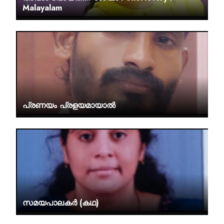
Malayalam
പ്രണയം പ്രളയമായാല്‍
സമയപാലകർ (കഥ)