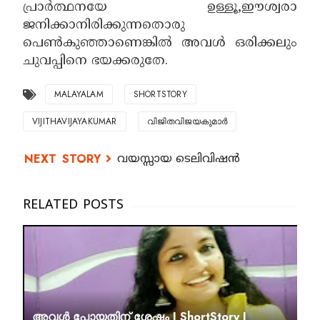
പ്രാർത്ഥനയേ ഉള്ളൂ,ഈശ്വരാ
ജനിക്കാനിരിക്കുന്നതൊരു
പെൺകുഞ്ഞാണെങ്കിൽ അവൾ ഒരിക്കലും
ചുവപ്പിനെ ഭയക്കരുതേ.
MALAYALAM
SHORTSTORY
VIJITHAVIJAYAKUMAR
വിജിതവിജയകുമാർ
വയസ്സായ ടെലിവിഷൻ
അവൾ പോയതിന് ശേഷം I ShortStory I