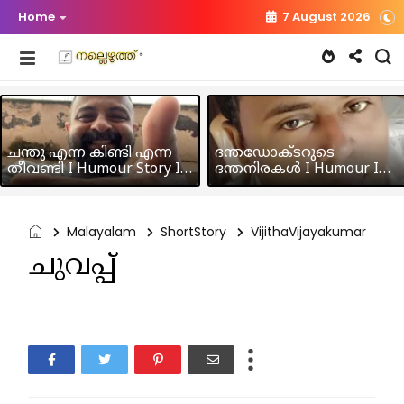
Home
7 August 2026
ചന്തു എന്ന കിണ്ടി എന്ന
ദന്തഡോക്ടറുടെ
തീവണ്ടി I Humour Story I
ദന്തനിരകൾ I Humour I
Rajeev Panicker
Hussain MK
Malayalam
ShortStory
VijithaVijayakumar
ചുവപ്പ്