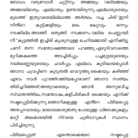
ബോധം വരുമ്പോൾ ചുറ്റിനും അമ്മയും വല്യമ്മയും
അമ്മായിമാരും എല്ലാരും ഉണ്ടായിരുന്നു.എല്ലാരുടെയും
മുഖത്ത് ഇതുവരെയില്ലാത്ത അർത്ഥം വച്ച ചിരി."ഇനി
നിൻ്റെ കുട്ടിക്കളിയും മരം കേറ്റവും ഒന്നും
നടക്കില്ല.അടങ്ങി ഒതുങ്ങി നടക്കണം.വലിയ പെണ്ണായി
നീ."കൂട്ടത്തിൽ ഇച്ചിരി കുശുമ്പുള്ള ചെറിയമ്മായി എനിക്കിട്ടു
പണി തന്ന സന്തോഷത്തോടെ പറഞ്ഞു.ഏഴുദിവസത്തെ
മുറിക്കകത്തെ അടച്ചിരിപ്പും പച്ചമുട്ടയുടെയും
നല്ലെണ്ണയുടെയും ചവർപ്പും എല്ലാം കൂടിയായപ്പോൾ
ഞാനാ ചുവപ്പിനെ കൂടുതൽ വെറുത്തു.ഒക്കെയും കഴിഞ്ഞ്
ഏഴാം നാൾ പുറത്തിറങ്ങിയപ്പോഴാണ് ഞാനാ സത്യം
തിരിച്ചറിഞ്ഞത്,അതുവരെയും ഞാൻ അനുഭവിച്ച
സ്വാതന്ത്ര്യം,സന്തോഷം,കളിചിരികൾ ഒക്കെയും എനിക്ക്
നഷ്ടപ്പെട്ടിരിക്കുന്നു.ഞൊറികളുള്ള എൻ്റെ പ്രിയപ്പെട്ട
അരപ്പാവാടയും മാലാഖമാരുടേതു പോലുള്ള ഫ്രോക്കുകളും
മാറ്റി അലമാരയിൽ നിറയെ ചുരിദാറുകൾ സ്ഥാനം
പിടിച്ചിരുന്നു.
പ്രിയപ്പെട്ടത് എന്തൊക്കെയോ നഷ്ടപ്പെട്ട