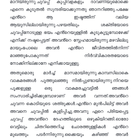
മാറിയിരുന്നു.ചുവപ്പ് കുപ്പിവളകളും ദാവണിയുമൊക്കെ
എന്നെ കൂടുതൽ സുന്ദരിയാക്കുന്നതു ഞാനറിഞ്ഞു.പക്ഷേ
എൻ്റെ ആ ഇഷ്ടത്തിന് വലിയ
ആയുസില്ലായിരുന്നു.പഴയതിലും ശക്തിയോടെ
ചുവപ്പിനോടുള്ള ഭയം എൻ്റെയുള്ളിൽ കൂടുകൂട്ടുമ്പോഴേക്ക്
എനിക്ക് നഷ്ടപ്പെട്ടത് അവൻ്റെ സ്നേഹമായിരുന്നു.മഴവില്ലു
മായുംപോലെ അവൻ എൻ്റെ ജീവിതത്തിൽനിന്ന്
മാഞ്ഞുപോകുന്നത് നിർവ്വികാരതയോടെ
നോക്കിനില്ക്കാനേ എനിക്കായുള്ളു.
അതുമൊരു മാർച്ച് മാസമായിരുന്നു.കാമ്പസിലാകെ
വാകമരങ്ങൾ പൂത്തുലഞ്ഞു നിൽപ്പുണ്ടായിരുന്നു.നിറയെ
പൂക്കളുള്ള ഒരു വാകമരച്ചുവട്ടിൽ ഞങ്ങൾ
സംസാരിച്ചിരിക്കുമ്പോഴാണ് അവർ വന്നത്.അവൻ്റെ
ചുവന്ന കൊടിയുടെ ശത്രുക്കൾ.എൻ്റെ മുൻപിലിട്ട് അവർ
അവനെ ചുവപ്പിൽ കുളിപ്പിച്ചു.അവനു ഏറെ പ്രിയപ്പെട്ട
ചുവപ്പ് അവൻ്റെ ദേഹത്തിലൂടെ ഒഴുകിയിറങ്ങി.ഓരോ
വെട്ടിലും ചിതറിത്തെറിച്ച ചോരത്തുള്ളികൾ എൻ്റെ
മുഖത്തും പടർന്നിരുന്നു.ഒക്കെയും കഴിഞ്ഞ് അവർ