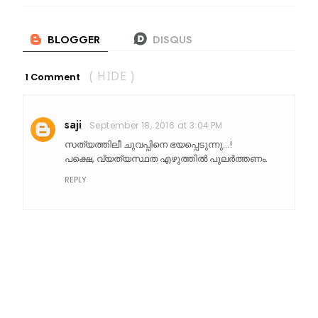
1 Comment
( HIDE )
saji
September 18, 2016 at 3:04 PM
സത്യത്തിലീ‍ ചുവപ്പിനെ ഭയപ്പെടുന്നു...!
പക്ഷെ, വ്യത്യസ്ഥത എഴുത്തിൽ പുലർത്തണം.
REPLY