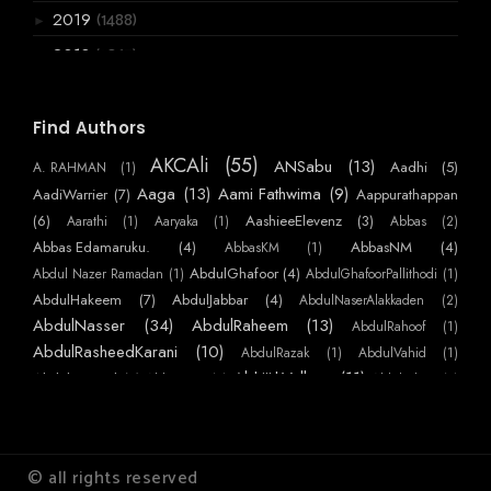
(1488)
2019
►
(3867)
2018
►
(6066)
2017
►
(2955)
2016
Find Authors
▼
(720)
December
►
AKCAli
(55)
ANSabu
(13)
Aadhi
(5)
A. RAHMAN
(1)
(770)
November
►
Aaga
(13)
Aami Fathwima
(9)
AadiWarrier
(7)
Aappurathappan
(586)
October
(6)
AashieeElevenz
(3)
Aarathi
(1)
Aaryaka
(1)
Abbas
(2)
►
Abbas Edamaruku.
(4)
AbbasNM
(4)
AbbasKM
(1)
(384)
September
▼
AbdulGhafoor
(4)
Abdul Nazer Ramadan
(1)
AbdulGhafoorPallithodi
(1)
ഒരു ആത്മത്യക്കുറി പ്പ്
AbdulHakeem
(7)
AbdulJabbar
(4)
AbdulNaserAlakkaden
(2)
പട്ടം
AbdulNasser
(34)
AbdulRaheem
(13)
AbdulRahoof
(1)
ഇന്നലെക്കണ്ട ഗ്രാമം
AbdulRasheedKarani
(10)
AbdulRazak
(1)
AbdulVahid
(1)
AbhijithVelloor
(11)
Abdulmajeed
(7)
AbhiKattor
(1)
AbhilashKP
(1)
വ്യാകരണ മഞ്ജരി
AbhilashSurendranEzhamkulam
(1)
AbhilashYatheendran
(1)
AbhishekSS
കൊലുസ്
AbinMathew
(41)
(1)
AbinPaulose
(1)
Abirami Sukami
(1)
Abu
(1)
മാനവീയം
AbuNujaim
(10)
AbuNafees
(3)
Abuabdulla
(1)
AchuAthira
(1)
© all rights reserved
വരണമാല്യം
AchuVipin
(22)
AchuHelen
(3)
AdarThallu
(2)
AdarshKS
(1)