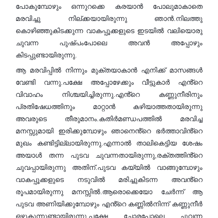
പോകുമ്പോഴും ഒന്നുറക്കെ കരയാൻ പോലുമാകാതെ
മരവിച്ചു നില്ക്കയായിരുന്നു ഞാൻ.നിലത്തു
കൊഴിഞ്ഞുകിടക്കുന്ന വാകപ്പൂക്കളുടെ ഇടയിൽ വലിയൊരു
ചുവന്ന പുഷ്പംപോലെ അവൻ അപ്പോഴും
കിടപ്പുണ്ടായിരുന്നു.
ആ മരവിപ്പിൽ നിന്നും മുക്തയാകാൻ എനിക്ക് മാസങ്ങൾ
വേണ്ടി വന്നു.പക്ഷേ അപ്പോഴേക്കും വീട്ടുകാർ എൻ്റെ
വിവാഹം നിശ്ചയിച്ചിരുന്നു.എൻ്റെ കണ്ണുനീരിനും
പ്രതിഷേധത്തിനും മാറ്റാൻ കഴിയാത്തതായിരുന്നു
അവരുടെ തീരുമാനം.കതിർമണ്ഡപത്തിൽ മരവിച്ച
മനസ്സുമായി ഇരിക്കുമ്പോഴും ഞാനെൻ്റെ ഭർത്താവിൻ്റെ
മുഖം കണ്ടിട്ടില്ലായിരുന്നു.എന്നാൽ താലികെട്ടിയ ശേഷം
അയാൾ തന്ന പുടവ ചുവന്നതായിരുന്നു,രക്തത്തിൻ്റെ
ചുവപ്പായിരുന്നു അതിന്.പുടവ കയ്യിൽ വാങ്ങുമ്പോഴും
വാകപ്പൂക്കളുടെ നടുവിൽ മരിച്ചുകിടന്ന അവൻ്റെ
രൂപമായിരുന്നു മനസ്സിൽ.ആരൊക്കെയോ ചേർന്ന് ആ
പുടവ അണിയിക്കുമ്പോഴും എൻ്റെ കണ്ണിൽനിന്ന് കണ്ണുനീർ
ഒഴുകുന്നുണ്ടായിരുന്നു.പക്ഷേ ചോരപോലെ ചുവന്ന