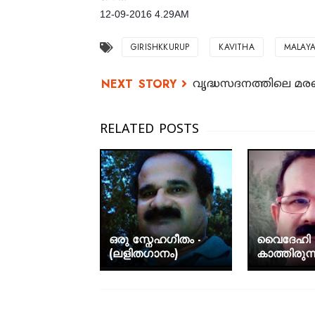
12-09-2016 4.29AM
GIRISHKKURUP
KAVITHA
MALAY
വൃദ്ധസദനത്തിലെ മര
ഒരു സ്നേഹഗീതം -
വൈദേഹി
(ലളിതഗാനം)
കാത്തിരുന്