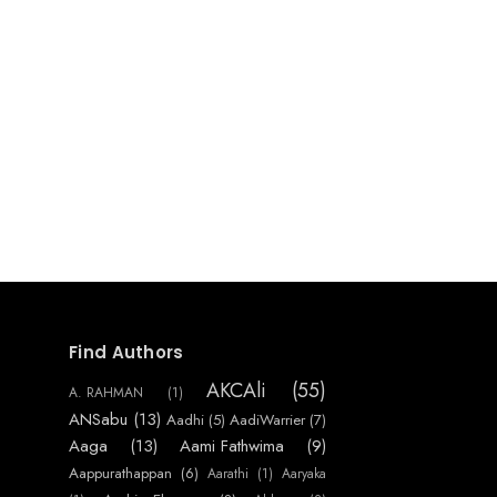
Find Authors
AKCAli
(55)
A. RAHMAN
(1)
ANSabu
(13)
Aadhi
(5)
AadiWarrier
(7)
Aaga
(13)
Aami Fathwima
(9)
Aappurathappan
(6)
Aarathi
(1)
Aaryaka