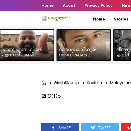
Home
About
Privacy Policy
Hiri
Home
Stories
ചന്തു എന്ന കിണ്ടി
ദന്തഡോക്ടറുടെ
വീണ്ടു
എന്ന തീവണ്ടി I
ദന്തനിരകൾ I
ഏലി I J
Humour Story I Rajeev
Humour I Hussain MK
Chakra
Panicker
GirishKKurup
Kavitha
Malayala
മൗനം
SHARE
TWEET