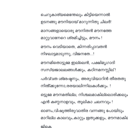
ചെറുകാര്യമെന്തേലും കിട്ടിയെന്നാൽ
ഉടനങ്ങു മൗനിയായ് മാറുന്നിതു ചിലർ!
മാസങ്ങളായൊരു മൗനിതൻ മൗനത്തേ
മാറ്റുവാനേറെ ശ്രമിച്ചിട്ടും, മൗനം !
മൗനം വെടിയാതെ, കിന്നരിപ്പാവതൻ
നിഴലാട്ടമാടുന്നു,.വിജനതേ...!
മൗനമിതൊട്ടുമേ ഇല്ലെൻ, പക്ഷിമൃഗാദി
സസ്യജാലലങ്ങൾക്കും, കഠിനമനസ്സില് !
പർവ്വത ശ്രേഷ്ടനും, അരുവിയാറിൻ തീരതതു
നിൽ്ക്കുന്നോ,രരയാലിന്നിലകൾക്കും. !
ഒട്ടുമേ മൗനമതില്ല, നിശ്ചലമാകില്ലൊരിക്കലും
എൻ കണ്ഠനാളവും, തൂലികാ ചലനവും !
ഓണം,വിഷുത്തിരുവാതിര വന്നങ്ങു പോയിടും
മാറില്ല കാലവും,കാറ്റും ഋതുക്കളും, മൗനമാകില
ജികെ