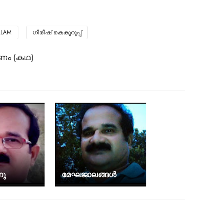
ALAM
ഗിരീഷ് കെകുറുപ്പ്
ണം (കഥ)
നു
മേഘജാലങ്ങൾ