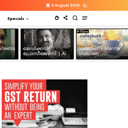
9 August 2026
Specials
heeba
മെഡിക്കൽ
ഡയറ്റിംഗ് | Mariha
പ്രോസീജേഴ്സ്‌. | Alex
Shabnam
John