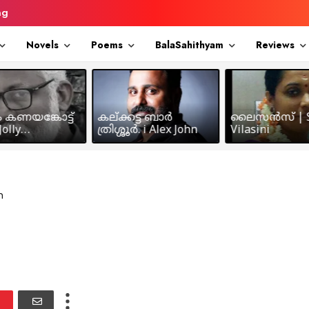
ng
Novels
Poems
BalaSahithyam
Reviews
ം കണയങ്കോട്ട്
കല്ക്കട്ട ബാർ
ലൈസൻസ് | S
olly
ത്രിശ്ശൂർ. i Alex John
Vilasini
makkil
m