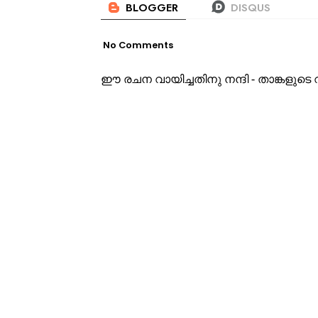
No Comments
ഈ രചന വായിച്ചതിനു നന്ദി - താങ്കളു