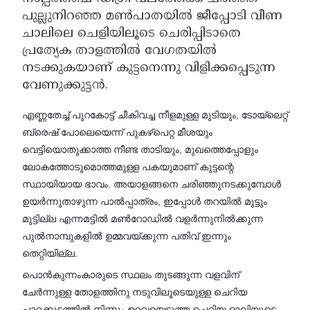
പുല്ലുനിറഞ്ഞ മൺപാതയിൽ ജീപ്പോടി വീണ
ചാലിലെ ചെളിയിലൂടെ ചെരിപ്പിടാതെ
പ്രത്യേക താളത്തിൽ വേഗതയിൽ
നടക്കുകയാണ് കുട്ടനെന്നു വിളിക്കപ്പെടുന്ന
വേണുക്കുട്ടൻ.
എണ്ണതേച്ച് പുറകോട്ട് ചീകിവച്ച നീളമുള്ള മുടിയും, ടോയ്‌ലെറ്റ്
ബ്രെഷ് പോലെയെന്ന് പുകഴ്‌പെറ്റ മീശയും
വെട്ടിയൊതുക്കാത്ത നീണ്ട താടിയും, മുഖത്തെപ്പോളും
ലോകത്തോടുമൊത്തമുള്ള പകയുമാണ് കുട്ടന്റെ
സ്ഥായിയായ ഭാവം. അയാളങ്ങനെ ചരിഞ്ഞുനടക്കുമ്പോൾ
ഉയർന്നുതാഴുന്ന പാൽപ്പാത്രം, ഇപ്പോൾ തറയിൽ മുട്ടും
മുട്ടില്ല എന്നമട്ടിൽ മൺറോഡിൽ വളർന്നുനിൽക്കുന്ന
പുൽനാമ്പുകളിൽ ഉമ്മവയ്ക്കുന്ന പതിവ് ഇന്നും
തെറ്റിയില്ല.
പൊൻകുന്നംകാരുടെ സ്ഥലം തുടങ്ങുന്ന വളവിന്
ചേർന്നുള്ള തോളത്തിനു നടുവിലൂടെയുള്ള ചെറിയ
പാറക്കൂട്ടത്തിൽ നിന്നും ഉറവയെടുത്ത ചെറിയ ഓലിയുടെ