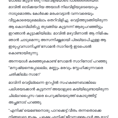
പോലെ കുട്ടൻ ഒരു നിലവിളിയോടെ പാഞ്ഞെത്തിയത്.
മാവിൽ ഓടിക്കയറിയ അയാൾ നിലവിളിയുടെയൊപ്പം
നാടുമൊത്തം കേൾക്കെ മരംവെട്ടാൻ വന്നവരെയും
വീട്ടുകാരെയുമെല്ലാം തെറിവിളിച്ചു. വെട്ടിത്തുടങ്ങിയിരുന്ന
ആ കൊമ്പിലിരിപ്പു തുടങ്ങിയ കുട്ടനന്ന് ആരുപറഞ്ഞിട്ടും
ഇറങ്ങാൻ കൂട്ടാക്കിയില്ല. മാവിൽ മഴുവീണാൽ ആ നിമിഷം
ഞാൻ ചാടുമെന്നു അസന്നിഗ്ദ്ധമായി പ്രഖ്യാപിച്ചുള്ള ആ
ഇരുപ്പവസാനിച്ചത് സോമൻ സാറിന്റെ ഇടപെടൽ
കൊണ്ടായിരുന്നു.
അന്നയാൾ കരഞ്ഞുകൊണ്ട് സോമൻ സാറിനോട് പറഞ്ഞു
"മനുഷ്യനെപ്പോലല്ല, മണ്ണും മരവും സ്നേഹിക്കുന്നവരെ
ചതിക്കില്ല സാറേ"
മാവിനി വെട്ടില്ലെന്ന ഉറപ്പിൽ സഹകരണബാങ്കിലെ
പലിശയടക്കാൻ കുട്ടനന്ന് അയാളുടെ കയ്യിലുണ്ടായിരുന്ന
ചില്ലറപ്പൈസ വരെ പെറുക്കിയെടുത്ത് കൊടുത്തിട്ട്
അച്ഛനോട് പറഞ്ഞു.
"എനിക്ക് യെമണ്ടനൊരു പാറക്കെട്ട് വീതം തന്നതൊക്കെ
നിങ്ങളുടെ ഇഷ്ടം, പക്ഷെ എനിക്ക് ജീവനുള്ളപ്പോൾ ആ മാവ്