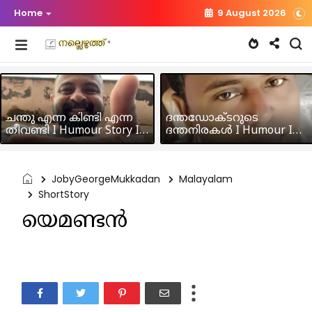
Home
9 August 2026
ചന്തു എന്ന കിണ്ടി എന്ന
ദന്തഡോക്ടറുടെ
തീവണ്ടി I Humour Story I
ദന്തനിരകൾ I Humour I
Rajeev Panicker
Hussain MK
JobyGeorgeMukkadan
Malayalam
ShortStory
യെമണ്ടൻ