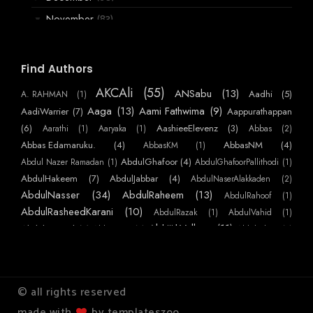
(83)
November
▼
അങ്ങനെ ഞാനും
ഒരു പെണ്ണുകാണൽ ഓർമ
Find Authors
നിങ്ങളെന്നെ ആജ്യാരാക്കി .
AKCAli
(55)
ANSabu
(13)
Aadhi
(5)
A. RAHMAN
(1)
പൂച്ചക്കണ്ണ്
Aaga
(13)
Aami Fathwima
(9)
AadiWarrier
(7)
Aappurathappan
ചെമ്പകപൂവിന്റെ സുഗന്ധം
(6)
AashieeElevenz
(3)
Aarathi
(1)
Aaryaka
(1)
Abbas
(2)
വാട്സാപ്പിൽ വന്ന വനിത,
Abbas Edamaruku.
(4)
AbbasNM
(4)
AbbasKM
(1)
AbdulGhafoor
(4)
Abdul Nazer Ramadan
(1)
AbdulGhafoorPallithodi
(1)
സ്റ്റീവൻ ദ സീഗൾ
AbdulHakeem
(7)
AbdulJabbar
(4)
AbdulNaserAlakkaden
(2)
ഇൻ്റർവ്യൂ.
AbdulNasser
(34)
AbdulRaheem
(13)
AbdulRahoof
(1)
കണാരേട്ടന്റെ കട
AbdulRasheedKarani
(10)
AbdulRazak
(1)
AbdulVahid
(1)
എന്റെ ഭാര്യേട ബ്രാണ്ടിക്കുപ്പി
AbhijithVelloor
(11)
Abdulmajeed
(7)
AbhiKattor
(1)
AbhilashKP
(1)
AbhilashSurendranEzhamkulam
(1)
AbhilashYatheendran
(1)
AbhishekSS
മദ്യപാനം ആരോഗ്യത്തിന് ഹാനികരം
AbinMathew
(41)
(1)
AbinPaulose
(1)
Abirami Sukami
(1)
Abu
(1)
ശീതളാരാ മോള്
AbuNujaim
(10)
AbuNafees
(3)
Abuabdulla
(1)
AchuAthira
(1)
© all rights reserved
അവൾ
AchuVipin
(22)
AchuHelen
(3)
AdarThallu
(2)
AdarshKS
(1)
made with
by templateszoo
ഹോളി ഷിറ്റ്
AdarshMohanan
(5)
AdarshPRaj
(2)
AdharshKS
(1)
AdharshKSugathan