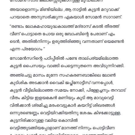
സോമൻ സാർ ക്ലാസ്സെടുക്കാനുള്ള മൂഡിലാണ്
അയാളൊന്നും മിണ്ടിയില്ല ,ആ നാട്ടിൽ കുട്ടൻ മറുവാക്ക്
പറയാതെ അനുസരിക്കുന്ന ഏകയാൾ സോമൻ സാറാണ്.
"രണ്ടാം ലോകമഹായുദ്ധകാലത്ത് മദ്രാസ് കടൽ തീരത്ത്
വീണ് പൊട്ടാതെ പോയ ഒരു ബോംബിന്റെ പേരാണ് എം
ടെൻ, അതിൽനിന്നും ഉരുത്തിരിഞ്ഞു വന്നതാണ് യെമണ്ടൻ
എന്ന പ്രയോഗം "
സോമൻസറിന്റെ പഠിപ്പീരിൽ പണ്ടേ താല്പര്യമില്ലാത്ത
കുട്ടൻ പൈസയും വാങ്ങി പെട്ടെന്നുതന്നെ അവിടുന്നിറങ്ങി.
അഞ്ചെട്ടു മാസം മുന്നേ സഹകരണബാങ്കിലെ ലോൺ
കുടിശിക അടക്കാൻ വൈകി ജപ്തിനോട്ടീസ് വന്നപ്പോൾ,
കുട്ടൻ വീട്ടിലില്ലാഞ്ഞ സമയം നോക്കി, പിള്ളേച്ചനും തറവാട്
വീതം കിട്ടിയ ഇളയമകൻ മണിയും കൂടി ആ മാവുവെട്ടി
വിൽക്കാൻ ശ്രമിച്ചു.മരംവെട്ടുകാർ കയറിട്ട് ശിഖരങ്ങൾ
ഒന്നുരണ്ടെണ്ണം വെട്ടിയിറക്കിയതിനു ശേഷം കിഴക്കോട്ടുള്ള,
കുട്ടനിരിക്കാറുള്ള വലിയ കൊമ്പിൽ
വെട്ടിത്തുടങ്ങിയപ്പോളാണ് മാനത്ത് നിന്നും പൊട്ടിവീണ