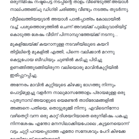
ഒരുനിമിഷം നഷ്ടപെട്ട നടപ്പിന്റെ താളം വീണ്ടെടുത്ത് അയാൾ
നാല്പത്തഞ്ചു ഡിഗ്രി ചരിഞ്ഞു വീണ്ടും നടത്തം തുടർന്നു.
വീട്ടിലെത്തിയയുടൻ അയാൾ പാൽപ്പാത്രം കോലായിൽ
വച്ച്, പശുത്തൊഴുത്തിൽ ചെന്ന് അവയ്ക്ക് പുല്ലുവാരിയിട്ട്
കൊടുത്ത ശേഷം വീടിന് പിന്നാമ്പുറത്തേയ്ക്ക് നടന്നു...
മുകളിലേയ്ക്ക് കയറാനുള്ള നടവഴിയിലൂടെ കയറി
തിട്ടിലിന്റെ മുകളിൽ എത്തി, പിന്നെ വലിക്കാൻ മറന്നു
കെട്ടുപോയ ബീഡിയും ചുണ്ടിൽ കടിച്ചു പിടിച്ചു
ഉണങ്ങിത്തുടങ്ങിയിരുന്ന വലിയൊരു മാവിൻകുറ്റിയിൽ
ഇരിപ്പുറപ്പിച്ചു.
അന്നേരം മാവിൻ കുറ്റിയുടെ കിഴക്കു ഭാഗത്തു നിന്നും
പൊട്ടിമുളച്ചു വളർന്ന നാലുമാസത്തോളം പ്രായമുള്ള ഒരു
പുതുനാമ്പ് അയാളുടെ യെമണ്ടൻ താടിരോമങ്ങളിൽ
അങ്ങനെ പതിയെ, തൊട്ടുരുമ്മി നിന്നു. എവിടെനിന്നോ
വഴിതെറ്റി വന്ന ഒരു കാറ്റ് ദിശയറിയാതെ ഒരുനിമിഷം പകച്ചു
നിന്നശേഷം എന്തോ മനസിലാക്കിയപോലെ ,കുട്ടനെയൊന്ന്
വട്ടം ചുറ്റി പറയപ്പെടാത്ത ഏതോ സന്ദേശവും പേറി കിഴക്കേ