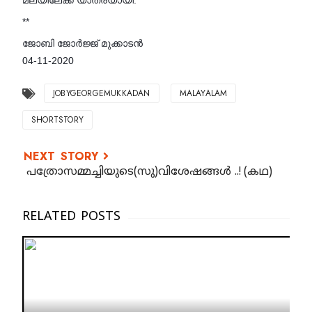
മലയിലേക്ക് യാത്രയായി.
**
ജോബി ജോർജ്ജ് മുക്കാടൻ
04-11-2020
JOBYGEORGEMUKKADAN
MALAYALAM
SHORTSTORY
പത്രോസമ്മച്ചിയുടെ(സു)വിശേഷങ്ങൾ ..! (കഥ)