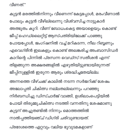
വീണത്."
കുട്ടൻ മരത്തിൽനിന്നും വീണെന്ന് കേട്ടപ്പോൾ, മരംവീണാൽ
പോലും കുട്ടൻ വീഴില്ലെന്നു വിശ്വസിച്ച നാട്ടുകാർ
അത്ഭുതം കൂറി. വീണ് ബോധംകെട്ട അയാളെയും കൊണ്ട്
ജീപ്പ് ഹെഡ്‍ലൈറ്റിട്ട് ആസ്പത്രിയിലേക്ക് പാഞ്ഞു
പോയപ്പോൾ, ജംഗ്ഷനിൽ വച്ച് മറികടന്ന, നീല റിബ്ബണും
എവെഗ്രീൻ ഇലകളും കൊണ്ട് അലങ്കരിച്ച അംബാസിഡർ
കാറിന്റെ പിന്നിൽ പ്രസന്ന വെഡ്‌സ് സതീശൻ എന്ന്
തിളങ്ങുന്ന അക്ഷരങ്ങളിൽ എഴുതിയിട്ടുണ്ടായിരുന്നത്
ജീപ്പിനുള്ളിൽ ഇരുന്ന ആരും ശ്രദ്ധിച്ചതേയില്ല.
അന്നത്തെ വീഴ്ചക്ക് കാലിൽ നടന്ന സർജറിക്ക് ശേഷം
അലോപ്പതി ചികിത്സ നല്ലതല്ലെന്നും പറഞ്ഞു
നിർബന്ധിച്ചു ഡിസ്ചാർജ് വാങ്ങി, ഉശിലാംപെട്ടിയിൽ
പോയി തിരുമ്മുചികിത്സ നടത്തി വന്നതിനു ശേഷമാണു
കുട്ടന് അച്ചുതണ്ടിൽ നിന്നും മൊത്തത്തിൽ
നാൽപ്പത്തിയഞ്ച് ഡിഗ്രി ചരിവുണ്ടായത്.
പ്രദേശത്തെ ഏറ്റവും വലിയ ഭൂവുടമകളാണ്