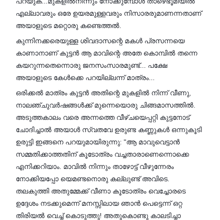
പറയുക...മുകളിൽനിന്നും നോക്കുമ്പോൾ താഴെഭൂമിയിൽ
എല്ലാവരും ഒരേ ഉയരമുള്ളവരും നിസാരരുമാണന്നതാണ്
അയാളുടെ മറ്റൊരു കണ്ടെത്തൽ.
കുന്നിനക്കരെയുള്ള ശിവദാസന്റെ മകൾ പ്രസന്നയെ
കാണാനാണ് കുട്ടൻ ആ മാവിന്റെ അതേ കൊമ്പിൽ തന്നെ
കയറുന്നതെന്നൊരു ജനസംസാരമുണ്ട്... പക്ഷേ
അയാളുടെ കേൾക്കെ പറയില്ലന്ന് മാത്രം...
ഒരിക്കൽ മാത്രം കുട്ടൻ അതിന്റെ മുകളിൽ നിന്ന് വീണു,
നാലഞ്ചുവർഷങ്ങൾക്ക് മുന്നെയൊരു ചിങ്ങമാസത്തിൽ.
അടുത്തകാലം വരെ അന്നത്തെ വീഴ്ചയെപ്പറ്റി കുട്ടനോട്
ചോദിച്ചാൽ അയാൾ സ്വതവേ ഉരുണ്ട കണ്ണുകൾ ഒന്നുകൂടി
ഉരുട്ടി ഇങ്ങനെ പറയുമായിരുന്നു: "ആ മാവുവെട്ടാൻ
സമ്മതിക്കാത്തതിന് കൂടോത്രം വച്ചതാരാണെന്നൊക്കെ
എനിക്കറിയാം. മാവിൽ നിന്നും താഴോട്ട് വീഴുന്നേരം
നോക്കിയപ്പോ യെമണ്ടനൊരു കല്ലുണ്ട് അവിടെ.
തലകുത്തി അതുമ്മേക്ക്‌ വീണാ കൂടോത്രം വെച്ചോരടെ
ഉദ്ദേശം നടക്കുമെന്ന് മനസ്സിലായ ഞാൻ പെട്ടെന്ന് ഒറ്റ
തിരിയൽ വെച്ച് കൊടുത്തു! അതുകൊണ്ടു കാലടിച്ചാ