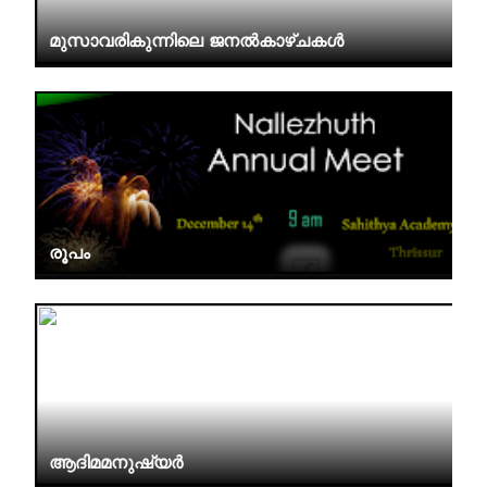
മുസാവരികുന്നിലെ ജനൽകാഴ്ചകൾ
രൂപം
ആദിമമനുഷ്യർ