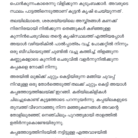
പൊൻകുന്നംകാരെന്നു വിളിക്കുന്ന കുടുംബക്കാർ. അവരുടെ
സ്ഥലം പാട്ടത്തിനെടുത്താണ് കുട്ടൻ കൃഷി ചെയ്യുന്നത് .
തലയില്ലാതെ, ശരശയ്യയിലെ അസ്ത്രങ്ങൾ കണക്ക്
നിരനിരയായി നിൽക്കുന്ന തെങ്ങുകൾ കഴിഞ്ഞുള്ള
കുന്നിൻചെരുവിലെ തന്റെ കൃഷിസ്ഥലത്ത് എത്തിയപ്പോൾ
അയാൾ വഴിയരികിൽ പാൽപ്പാത്രം വച്ച്, പോക്കറ്റിൽ നിന്നും
ഒരു ബീഡിയെടുത്ത് ചുണ്ടിൽ വച്ചു കത്തിച്ച്, തിളങ്ങുന്ന
കണ്ണുകളോടെ കുന്നിൻ ചെരുവിൽ വളർന്നുനിൽക്കുന്ന
കപ്പകളെ നോക്കി നിന്നു.
അരയിൽ ലുങ്കിക്ക് ചുറ്റും കെട്ടിയിരുന്ന മങ്ങിയ ചുവപ്പ്
നിറമുള്ള ഒരു തോർത്തെടുത്ത് തലക്ക് ചുറ്റും കെട്ടി അയാൾ
കപ്പത്തോട്ടത്തിലേയ്ക്ക് ഇറങ്ങി. കരിയിലകിളികൾ
ചിലച്ചുകൊണ്ട് കൂട്ടത്തോടെ പറന്നുയർന്നു. കപ്പയിലകളുടെ
തുമ്പത്ത് വീഴാനാഞ്ഞു നിന്ന മഞ്ഞുകണങ്ങൾ അവന്റെ
തോളിലുരഞ്ഞ്, നെഞ്ചിലും പുറത്തുമായി താളത്തിൽ
ഉതിർന്നുകൊണ്ടേയിരുന്നു.
കപ്പത്തോട്ടത്തിനിടയിൽ നട്ടിട്ടുള്ള ഏത്തവാഴയിൽ