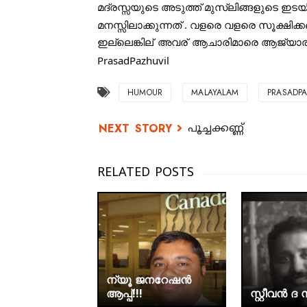
മദ്രസ്സയുടെ അടുത്ത് മുസ്ലിങ്ങളുടെ ഇടയ
മനസ്സിലാക്കുന്നത്‌ . വളരെ വളരെ സൂക്ഷിക
ഇല്ലെങ്കില്
 അവര്
 ആചാരിമാരെ ആജ്യാരുമാരാ
PrasadPazhuvil
HUMOUR
MALAYALAM
PRASADPA
പൂച്ചക്കണ്ണ്
ന്യൂ ജനറേഷൻ
ആപ്പ്!!!
സ്റ്റീവൻ 