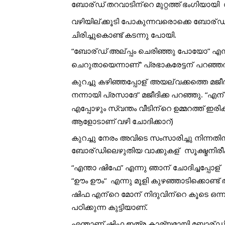
ബോര്
ഡ് തറവാടിന്
റെ മുറ്റത്ത് ഭംഗിയായി
വഴിയില്
ക്കൂടി പോകുന്നവരൊക്കെ ബോര്
ഡ്
ചിരിച്ചുകൊണ്ട് കടന്നു പോയി.
“ബോര്
ഡ് അല്
പ്പം ചെരിഞ്ഞു പോയോ” എന്നു
ചെറുതായെന്നാണ്” പ്രഭാകരേട്ടന്
 പറഞ്ഞത
കുറച്ചു കഴിഞ്ഞപ്പോള്
 അയല്
വക്കത്തെ മജീദ
നന്നായി പ്രസാദേ” മജീദിക്ക പറഞ്ഞു. “എന്
എപ്പോഴും സ്വന്തം വീടിന്
റെ ഉമ്മറത്ത് ഇരി
ആളോടാണ് വഴി ചോദിക്കാറ്) 
കുറച്ചു നേരം അവിടെ സംസാരിച്ചു നിന്നതിന
ബോര്
ഡിലെഴുതിയ വാക്കുകള്
  സൂക്ഷ്മനി
“എന്താ ഷിഫേ” എന്നു ഞാന്
 ചോദിച്ചപ്പോള്
“ഊം ഊം“  എന്നു മൂളി കുഴഞ്ഞാടിക്കൊണ്ട്
ഷിഫ എന്
റെ മോന്
 നിദുവിന്
റെ കൂടെ ഒന്ന
പഠിക്കുന്ന കുട്ടിയാണ്.
എന്താണ് ഷിഫ ഇത്ര കാര്യമായി ബോര്
ഡി