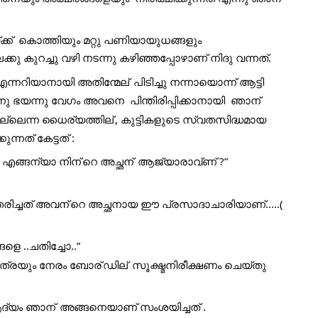
്  കൊത്തിയും മറ്റു പണിയായുധങ്ങളും  
ിലേക്കു കുറച്ചു വഴി നടന്നു കഴിഞ്ഞപ്പോഴാണ് നിദു വന്നത്. 
എന്നറിയാനായി അതിന്മേല്
 പിടിച്ചു നന്നായൊന്ന് ആട്ടി 
 ഭയന്നു വേഗം അവനെ  പിന്തിരിപ്പിക്കാനായി  ഞാന്
്ലെന്ന ധൈര്യത്തില്
, കുട്ടികളുടെ സ്വതസിദ്ധമായ 
നത് കേട്ടത് :   
െ എങ്ങന്യാ നിന്
റെ അച്ഛന്
 ആജ്യാരാവ്ണ് ?” 
തരിച്ചത് അവന്
റെ അച്ഛനായ ഈ പ്രസാദാചാരിയാണ്.....( 
െ ..ചതിച്ചോ..” 
ഇത്രയും നേരം ബോര്
ഡില്
 സൂക്ഷ്മനിരീക്ഷണം ചെയ്തു 
ആദ്യം ഞാന്
 അങ്ങനെയാണ് സംശയിച്ചത് .