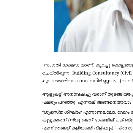
സംഗതി കോമഡിയാണ്, കുറച്ചു കൊല്ലങ്ങള
ചെയ്തിരുന്ന  Building Consultancy (Ci
കുലത്തൊഴിലായ സ്ഥാനനിര്
ണ്ണയം   (വാസ്
ആളുകള്
 അന്വേഷിച്ചു വരാന്
 തുടങ്ങിയപ്പ
പലരും പറഞ്ഞു, എന്നാല്
 അങ്ങനെയാവാം 
“ശുഭസ്യ ശീഘ്രം” എന്നാണല്ലോ. വേഗം 
കൂട്ടുകാരന്
 (ന്യൂ ജെന്
 ഭാഷയില്
 ചങ്ക് ബ
എന്ന് ഞങ്ങള്
 കളിയാക്കി വിളിക്കും) “ പ്രസാദ്‌ ആചാരി “ എന്നു ഭംഗിയായി എഴുതിച്ചു. എന്നിട്ട്