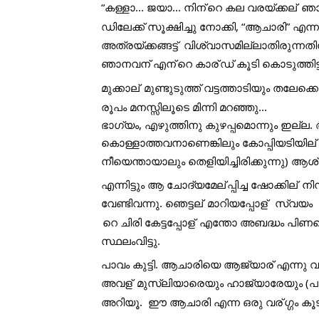
“കള്ളാ... ജയാ... നിന്
റെ കല വരയ്ക്കല്
 ഞാ
ഡിലേക്ക് സൂക്ഷിച്ചു നോക്കി, “ആചാരി” എ
അത്രയ്ക്കങ്ങട്ട്  വിശ്വാസമില്ലാതിരുന്നത
ഞാനവന് എന്
റെ കാര്
ഡ് കൂടി കൊടുത്തിട്ട
മുക്കാല്
 മുണ്ടുടുത്ത് വട്ടത്താടിയും തലേക്കെ
രൂപം മനസ്സിലൂടെ മിന്നി മറഞ്ഞു...
ഭാഗ്യം, എഴുത്തിനു കുഴപ്പമൊന്നും ഇല്ല. ആശ
കൊള്ളാത്തവനാണെങ്കിലും കോപ്പിയടിയില്
നീയെന്തായാലും തെളിയിച്ചിരിക്കുന്നു) ആശ
എന്നിട്ടും ആ ചോദ്യമേല്
പ്പിച്ച ഷോക്കില്
 നി
വേണ്ടിവന്നു. ഞെട്ടല്
 മാറിയപ്പോള്
  സ്വയം 
റെ ചിരി കേട്ടപ്പോള്
 എന്തോ അബദ്ധം പിണഞ്ഞ
സ്ഥലംവിട്ടു. 
പാവം കുട്ടി. ആചാരിയെ ആജ്യാര് എന്നു വാ
അവള്
 മുസ്ലിയാരെയും ഹാജ്യാരേയും (പ
അറിയൂ.  ഈ ആചാരി എന്ന ഒരു വര്
ഗ്ഗം 