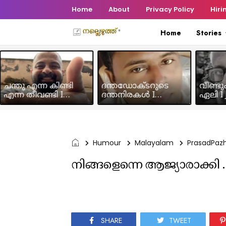
Home
About
Privacy Policy
Hiri
Home
Stories
ചന്തു എന്ന കിണ്ടി
ദന്തഡോക്ടറുടെ
വീണ്ടു
എന്ന തീവണ്ടി I
ദന്തനിരകൾ I
ഏലി I J
Humour Story I Rajeev
Humour I Hussain MK
Chakra
Panicker
Humour
Malayalam
PrasadPazh
നിങ്ങളെന്നെ ആജ്യാരാക്കി .
SHARE
TWEET