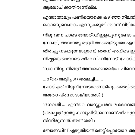
ആലോചിക്കാതിരുന്നില്ല. 
എന്തായാലും പണിയൊക്കെ കഴിഞ്ഞ നിലയ്ക്ക
കൊണ്ടുവെക്കാം എന്നുകരുതി ഞാന്
 വീട്ട
നിദു വന്ന പാടെ ബോര്
ഡ് ഇളകുന്നുണ്ടോ 
നോക്കി, അവനതു തള്ളി താഴെയിടുമോ എന്നു
തിരിച്ചു നടക്കുമ്പോളാണ്, ഞാന്
 അവിടെ ഇല
നിഷ്കളങ്കതയോടെ ഷിഫ നിദവിനോട്  ചോദിക്കുന്
“ഡാ നിദൂ, നിങ്ങള് അമ്പലക്കാരല്ലേ. പിന്ന
...ന്
റെ അട്ടിപ്പാറ അമ്മച്ചീ.......
ചോദിച്ചത് നിദുവിനോടാണെങ്കിലും ഞെട്ടിത്
അതോ പ്രസാദാജ്യാരോ? )
“ഭഗവതീ .... എന്
റെ  വാസ്തുപരമ്പര ദൈവങ്ങള
(അപ്പോള്
 ഇതു കണ്ടുപിടിക്കാനാണ് ഷിഫ 
നിന്നിരുന്നത്. അത് ശരി!)
ബോര്
ഡില്
 എഴുതിയത് തെറ്റിപ്പോയോ ? 