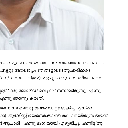
്
ക്കു മുന്
പുണ്ടായ ഒരു  സംഭവം. ഞാന്
 അതുവരെ 
vil Engg.) യോടൊപ്പം ഞങ്ങളുടെ (ആചാരിമാര്
)  
തു / തച്ചുശാസ്ത്രം)  ഏറ്റെടുത്തു തുടങ്ങിയ കാലം. 
ോള്
 “ഒരു ബോര്
ഡ് വെച്ചാല്
 നന്നായിരുന്നു” എന്നു 
എന്നു ഞാനും കരുതി.
തന്നെ നല്ലൊരു ബോര്
ഡ് ഉണ്ടാക്കിച്ച് എന്
റെ 
്രോ) ആര്
ടിസ്റ്റ് ജയനെക്കൊണ്ട് (കല വരയ്ക്കുന്ന ജയന്
 ആ 