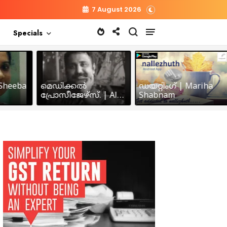
7 August 2026
Specials
heeba
മെഡിക്കൽ
ഡയറ്റിംഗ് | Mariha
പ്രോസീജേഴ്സ്‌. | Alex
Shabnam
John