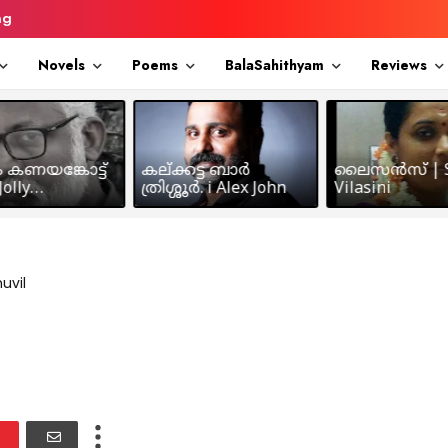
ng
Novels
Poems
BalaSahithyam
Reviews
ം കണയങ്കോട്ട്
കല്ക്കട്ട ബാർ
ലൈസൻസ് | S
olly
ത്രിശ്ശൂർ. i Alex John
Vilasini
makkil
uvil