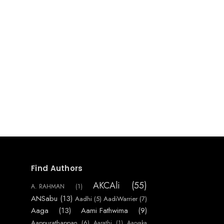
Find Authors
AKCAli
(55)
A. RAHMAN
(1)
ANSabu
(13)
Aadhi
(5)
AadiWarrier
(7)
Aaga
(13)
Aami Fathwima
(9)
Aappurathappan
(6)
Aarathi
(1)
Aaryaka