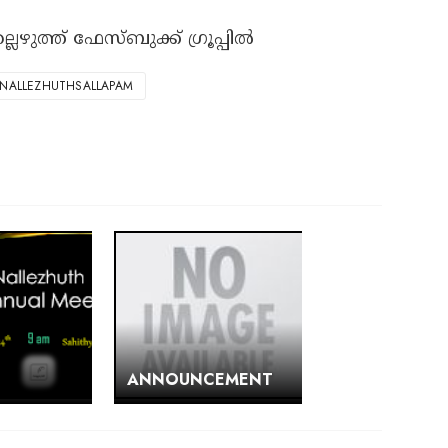
ലെഴുത്ത് ഫേസ്ബുക്ക് ഗ്രൂപ്പിൽ
NALLEZHUTHSALLAPAM
ANNOUNCEMENT