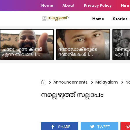
Home
About
Privacy Policy
Hiri
Home
Stories
ചന്തു എന്ന കിണ്ടി
ദന്തഡോക്ടറുടെ
വീണ്ടു
എന്ന തീവണ്ടി I
ദന്തനിരകൾ I
ഏലി I J
Humour Story I Rajeev
Humour I Hussain MK
Chakra
Panicker
Announcements
Malayalam
N
നല്ലെഴുത്ത് സല്ലാപം
SHARE
TWEET