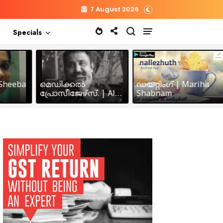
7 August 2026
Specials
heeba
മെഡിക്കൽ
ഡയറ്റിംഗ് | Mariha
പ്രോസീജേഴ്സ്‌. | Alex
Shabnam
John