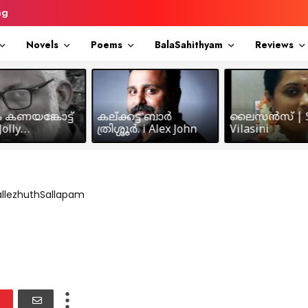
ng
Novels
Poems
BalaSahithyam
Reviews
ം കണയങ്കോട്ട്
കല്ക്കട്ട ബാർ
ലൈസൻസ് | S
olly
ത്രിശ്ശൂർ. i Alex John
Vilasini
makkil
allezhuthSallapam