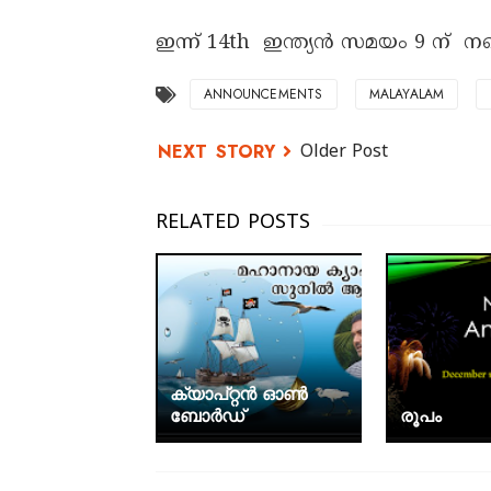
ഇന്ന് 14th ഇന്ത്യൻ സമയം 9 ന് നല്
ANNOUNCEMENTS
MALAYALAM
Older Post
ക്യാപ്റ്റൻ ഓൺ
ബോർഡ്
രൂപം