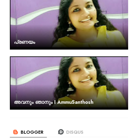
പ്രണയം
അവനും ഞാനും I AmmuSanthosh