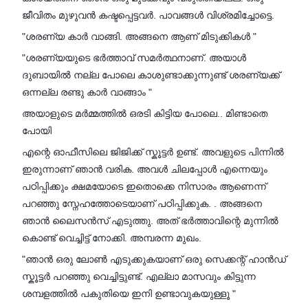
ജീവിതം മുഴുവൻ കഷ്ടപ്പെട്ടവർ. പാവങ്ങൾ വിശ്രമിച്ചോട്ടെ.
"ശരണ്യ കാർ വാങ്ങി. അങ്ങനെ ആണ് മിടുക്കികൾ "
"ശരണ്യയുടെ ഭർത്താവ് സമർത്ഥനാണ്. അയാൾ
ദുബായിൽ നല്ല പോലെ കാശുണ്ടാക്കുന്നുണ്ട് ശരണ്യക്ക്
ഒന്നല്ല രണ്ടു കാർ വാങ്ങാം "
അയാളുടെ മർമ്മത്തിൽ ഒരടി കിട്ടിയ പോലെ.. മിണ്ടാതെ
പോയി
എന്റെ ഓഫീസിലെ ജിജിക്ക് സ്കൂട്ടർ ഉണ്ട്. അവളുടെ പിന്നിൽ
ഇരുന്നാണ് ഞാൻ വരിക. അവൾ ചിലപ്പോൾ എന്നെയും
പഠിപ്പിക്കും ക്ഷമയോടെ ഇതൊക്കെ നിസാരം ആണെന്ന്
പറഞ്ഞു സ്നേഹത്തോടെയാണ് പഠിപ്പിക്കുക. . അങ്ങനെ
ഞാൻ ലൈസൻസ് എടുത്തു. അത് ഭർത്താവിന്റെ മുന്നിൽ
കൊണ്ട് വെച്ചിട്ട് നോക്കി. അമ്പരന്ന മുഖം.
"ഞാൻ ഒരു ലോൺ എടുക്കുകയാണ് ഒരു സെക്കന്റ്‌ ഹാൻഡ്
സ്കൂട്ടർ പറഞ്ഞു വെച്ചിട്ടുണ്ട്. എല്ലാ മാസവും കിട്ടുന്ന
ശമ്പളത്തിൽ പകുതിയെ ഇനി ഉണ്ടാവുകയുള്ളൂ "