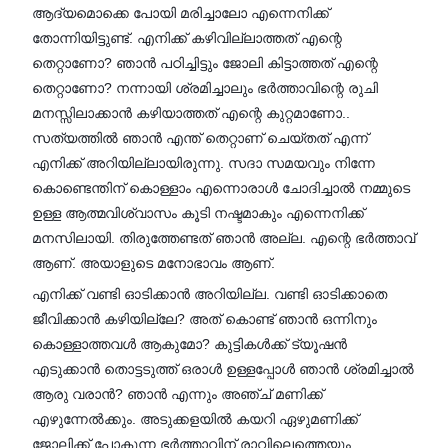
ആദ്യമൊക്കെ പോയി മരിച്ചാലോ എന്നെനിക്ക്
തോന്നിയിട്ടുണ്ട്. എനിക്ക് കഴിവില്ലാത്തത് എന്റെ
തെറ്റാണോ? ഞാൻ പഠിച്ചിട്ടും ജോലി കിട്ടാത്തത് എന്റെ
തെറ്റാണോ? നന്നായി ശ്രമിച്ചാലും ഭർത്താവിന്റെ രുചി
മനസ്സിലാക്കാൻ കഴിയാത്തത് എന്റെ കുറ്റമാണോ..
സത്യത്തിൽ ഞാൻ എന്ത് തെറ്റാണ് ചെയ്തത് എന്ന്
എനിക്ക് അറിയില്ലായിരുന്നു. സദാ സമയവും നിന്നേ
കൊണ്ടെന്തിന് കൊള്ളാം എന്നൊരാൾ ചോദിച്ചാൽ നമ്മുടെ
ഉള്ള ആത്മവിശ്വാസം കൂടി നഷ്ടമാകും എന്നെനിക്ക്
മനസിലായി. തിരുത്തേണ്ടത് ഞാൻ അല്ല. എന്റെ ഭർത്താവ്
ആണ്. അയാളുടെ മനോഭാവം ആണ്.
എനിക്ക് വണ്ടി ഓടിക്കാൻ അറിയില്ല. വണ്ടി ഓടിക്കാതെ
ജീവിക്കാൻ കഴിയില്ലേ? അത് കൊണ്ട് ഞാൻ ഒന്നിനും
കൊള്ളാത്തവൾ ആകുമോ? കുട്ടികൾക്ക് ട്യൂഷൻ
എടുക്കാൻ തൊട്ടടുത്ത് ഒരാൾ ഉള്ളപ്പോൾ ഞാൻ ശ്രമിച്ചാൽ
ആരു വരാൻ? ഞാൻ എന്നും അഞ്ച് മണിക്ക്
എഴുന്നേൽക്കും. അടുക്കളയിൽ കയറി ഏഴുമണിക്ക്
ജോലിക്ക് പോകുന്ന ഭർത്താവിന് രാവിലെത്തെയും