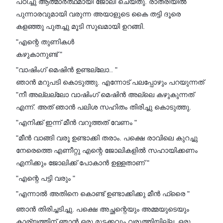
പഠിച്ചു ആത്മാർത്ഥമായി ജോലി ചെയ്തു. രാത്രിയിൽ
പുന്നാരവുമായി വരുന്ന അയാളുടെ കൈ തട്ടി ദൂരെ
കളഞ്ഞു പുതച്ചു മൂടി സുഖമായി ഉറങ്ങി.
"എന്റെ തുണികൾ
കഴുകാനുണ്ട് "
"വാഷിംഗ്‌ മെഷിൻ ഉണ്ടല്ലോ.. "
ഞാൻ മറുപടി കൊടുത്തു. എന്നോട് പലപ്പോഴും പറയുന്നത്
"നീ അല്ലല്ലോ വാഷിംഗ്‌ മെഷിൻ അല്ലെ കഴുകുന്നത്
എന്ന്. അത് ഞാൻ പലിശ സഹിതം തിരിച്ചു കൊടുത്തു.
"എനിക്ക് ഇന്ന് മീൻ വറുത്തത് വേണം "
"മീൻ വാങ്ങി വരൂ ഉണ്ടാക്കി തരാം. പക്ഷെ രാവിലെ കുറച്ചു
നേരെത്തെ എണീറ്റു എന്റെ ജോലികളിൽ സഹായിക്കണം
എനിക്കും ജോലിക്ക് പോകാൻ ഉള്ളതാണ് "
"എന്റെ പട്ടി വരും "
"എന്നാൽ അതിനെ കൊണ്ട് ഉണ്ടാക്കിക്കു മീൻ ഫ്രൈ "
ഞാൻ തിരിച്ചടിച്ചു. പക്ഷെ അച്ഛന്റെയും അമ്മയുടെയും
കാര്യത്തിന് ഞാൻ ഒരു മുടക്കവും വരുത്തിയില്ല. ഒരു