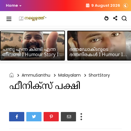
Home
9 August 2026
ചന്തു എന്ന കിണ്ടി എന്ന
ദന്തഡോക്ടറുടെ
തീവണ്ടി I Humour Story I
ദന്തനിരകൾ I Humour I
Rajeev Panicker
Hussain MK
AmmuSanthu
Malayalam
ShortStory
ഫീനിക്സ് പക്ഷി