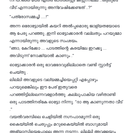
വീട് എന്നായിരുന്നു അന്വേഷിക്കേണ്ടത് ..?"
"പത്രോസമ്മച്ചി ....!"
അന്ന ഒരോട്ടോയിൽ കയറി അൽപ്പമൊരു ജാള്യതയോടെ
ആ പേരു പറഞ്ഞു ,ഇനി ഓട്ടോക്കാരൻ വല്ലതും പറയുമോ
എന്നായിരുന്നു അവളുടെ സംശയം.
"ങ്ങാ, കേറിക്കോ ... പാടത്തിന്റെ കരയിലേ ഇറക്കൂ ...
അവിടുന്ന് നോക്ക്യാൽ കാണും ."
ഓട്ടോക്കാരൻ ഒരു ഭാവഭേദവുമില്ലാതെ വണ്ടി സ്റ്റാർട്ട്
ചെയ്തു .
ലില്ലി അവളുടെ വല്യമ്മച്ചിയെപ്പറ്റി എപ്പോഴും
പറയുമെങ്കിലും ഈ പേര് ഇതുവരെ
പറഞ്ഞിട്ടില്ലെന്നവളോർത്തു .കല്ലുപാകിയ വഴിതാണ്ടി
ഒരു പാടത്തിനരികേ ഓട്ടോ നിന്നു. "ദാ ആ കാണുന്നതാ വീട്
."
വയൽവരമ്പിലെ ചെളിയിൽ നഗ്നപാദമൂന്നി ഒരു
കൈയ്യിൽ ചെരുപ്പും മറുകൈയ്യിൽ ബാഗുമായി
അഭ്യാസിയെപ്പോലെ അന്ന നടന്നു. ലില്ലി അവളേയും