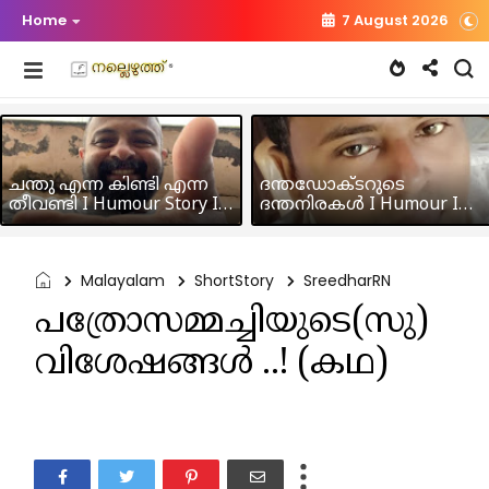
Home
7 August 2026
ചന്തു എന്ന കിണ്ടി എന്ന
ദന്തഡോക്ടറുടെ
തീവണ്ടി I Humour Story I
ദന്തനിരകൾ I Humour I
Rajeev Panicker
Hussain MK
Malayalam
ShortStory
SreedharRN
പത്രോസമ്മച്ചിയുടെ(സു)
വിശേഷങ്ങൾ ..! (കഥ)