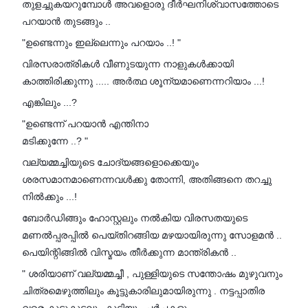
തുളച്ചുകയറുമ്പോൾ അവളൊരു ദീർഘനിശ്വാസത്തോടെ
പറയാൻ തുടങ്ങും ..
"ഉണ്ടെന്നും ഇല്ലെന്നും പറയാം ..! "
വിരസരാത്രികൾ വീണുടയുന്ന നാളുകൾക്കായി
കാത്തിരിക്കുന്നു ..... അർത്ഥ ശൂന്യമാണെന്നറിയാം ...!
എങ്കിലും ...?
"ഉണ്ടെന്ന് പറയാൻ എന്തിനാ
മടിക്കുന്നേ ..? "
വല്യമ്മച്ചിയുടെ ചോദ്യങ്ങളൊക്കെയും
ശരസമാനമാണെന്നവൾക്കു തോന്നി, അതിങ്ങനെ തറച്ചു
നിൽക്കും ...!
ബോർഡിങ്ങും ഹോസ്റ്റലും നൽകിയ വിരസതയുടെ
മണൽപ്പരപ്പിൽ പെയ്തിറങ്ങിയ മഴയായിരുന്നു സോളമൻ ..
പെയിന്റിങ്ങിൽ വിസ്മയം തീർക്കുന്ന മാന്ത്രികൻ ..
" ശരിയാണ് വല്യമ്മച്ചീ , പുള്ളിയുടെ സന്തോഷം മുഴുവനും
ചിത്രമെഴുത്തിലും കൂട്ടുകാരിലുമായിരുന്നു . നട്ടപ്പാതിര
വരെ കൂട്ടുകൂടലും കുടിയും ചർച്ചകളും .