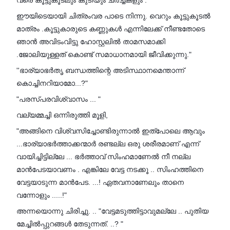
ഈയിടെയായി ചിത്രംവര പാടെ നിന്നു. വെറും കൂട്ടുകൂടൽ
മാത്രം .കൂട്ടുകാരുടെ കണ്ണുകൾ എന്നിലേക്ക് നീണ്ടതോടെ
ഞാൻ അവിടംവിട്ടു ഹോസ്റ്റലിൽ താമസമാക്കി
.ജോലിയുള്ളത് കൊണ്ട് സമാധാനമായി ജീവിക്കുന്നു."
''ഭാര്യാഭർതൃ ബന്ധത്തിന്റെ അടിസ്ഥാനമെന്താന്ന്
കൊച്ചിനറിയാമോ...?"
"പരസ്പരവിശ്വാസം ... "
വല്യമ്മച്ചി ഒന്നിരുത്തി മൂളി,
"അങ്ങിനെ വിശ്വസിച്ചോണ്ടിരുന്നാൽ ഇത്പോലെ ആവും
...ഭാര്യാഭർത്താക്കന്മാർ രണ്ടല്ല ഒരു ശരീരമാണ് എന്ന്
വായിച്ചിട്ടില്ലേ ... ഭർത്താവ് സിംഹമാണേൽ നീ നല്ല
മാൻപേടയാവണം . എങ്കിലേ വേട്ട നടക്കൂ .. സിംഹത്തിനെ
വേട്ടയാടുന്ന മാൻപേട. ...! ഏതവനാണേലും താനെ
വന്നോളും .....!"
അന്നയൊന്നു ചിരിച്ചു. .. "വേട്ടമടുത്തിട്ടാവുമല്ലേ .. പുതിയ
മേച്ചിൽപ്പുറങ്ങൾ തേടുന്നത്. ..? "