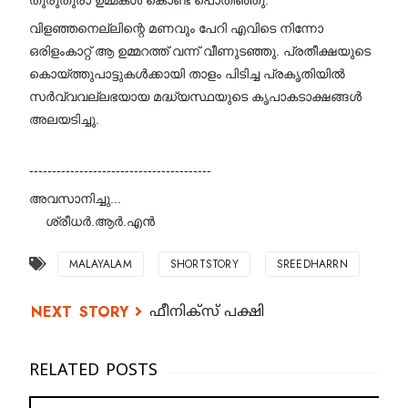
വിളഞ്ഞനെല്ലിന്റെ മണവും പേറി എവിടെ നിന്നോ
ഒരിളംകാറ്റ് ആ ഉമ്മറത്ത് വന്ന് വീണുടഞ്ഞു. പ്രതീക്ഷയുടെ
കൊയ്ത്തുപാട്ടുകൾക്കായി താളം പിടിച്ച പ്രകൃതിയിൽ
സർവ്വവല്ലഭയായ മദ്ധ്യസ്ഥയുടെ കൃപാകടാക്ഷങ്ങൾ
അലയടിച്ചു.
----------------------------------------
അവസാനിച്ചു...
ശ്രീധർ.ആർ.എൻ
✍️
MALAYALAM
SHORTSTORY
SREEDHARRN
ഫീനിക്സ് പക്ഷി