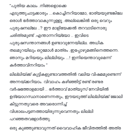
"പുതിയ കാലം .നിങ്ങളൊക്കെ
എടുത്തുചാട്ടക്കാരും ...കൊച്ചിനറിയാമോ, ഭാര്യയുണ്ടങ്കിലേ
ഒരാൾ ഭർത്താവാകുന്നുള്ളൂ .അല്ലെങ്കിൽ ഒരു വെറും
പുരുഷനല്ലേ ..? ഈ മാളിയേക്കൽ തറവാടിനൊരു
ചരിത്രമുണ്ട് .എന്താന്നറിയ്യോ .. ഇവിടെ
പുരുഷസന്താനങ്ങൾ ഉണ്ടാവുന്നേയില്ല. അധിക
തലമുറയിലും ഒറ്റമോൾ മാത്രം .ഇപ്പോഴുമങ്ങിനെത്തന്നെ.
ഞാനും മറിയയും ലില്ലിയും ...! ഇനിയെന്താവുമെന്ന്
കർത്താവിനറിയാം "
ലില്ലിയ്ക്ക് കുട്ടികളുണ്ടാവത്തതിൽ വലിയ വിഷമമുണ്ടെന്ന്
അന്നയ്ക്കറിയാം. വിവാഹം കഴിഞ്ഞിട്ട് രണ്ട് രണ്ടര
വർഷത്തോളമായി .. ഭർത്താവ് മാത്യൂസ് നേവിയിൽ
ഉദ്യോഗസ്ഥനാണെന്നതും, ഈയടുത്ത് ലില്ലിയ്ക്ക് ജോലി
കിട്ടുന്നതുവരെ അവരൊന്നിച്ച്
വിശാഖപട്ടണത്തായിരുന്നുവെന്നതും ലില്ലി
പറഞ്ഞതവളോർത്തു.
ഒരു കുഞ്ഞുണ്ടാവുന്നത് വൈവാഹിക ജീവിതത്തിൽ അത്ര