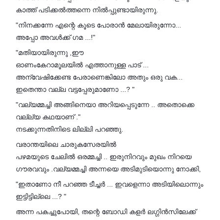
കാത്ത് പടിക്കൽത്തന്നെ നിൽപ്പുണ്ടായിരുന്നു.
"നിനക്കന്നേ എന്റെ കൂടെ പോരാൻ മേലായിരുന്നോ...
അപ്പോ അവൾക്ക് ഗമ ...!"
"മതിയായിരുന്നു ,ഈ
ഓണംകേറാമൂലയിൽ എത്താനുള്ള പാട് ...
അന്വേഷിക്കേണ്ട പേരാണെങ്കിലോ അതും ഒരു വക...
ഇതെന്താ വല്ല വട്ടപ്പേരുമാണോ ...? "
"വല്യമ്മച്ചി അങ്ങിനെയാ അറിയപ്പെടുന്നേ .. അതൊക്കെ
വല്ല്യ കഥയാണ് ."
നടക്കുന്നതിനിടെ ലില്ലി പറഞ്ഞു.
വരാന്തയിലെ ചാരുകസേരയിൽ
പഴമയുടെ ചേലിൽ ഒരമ്മച്ചി .. ഇരുനിറവും മുഖം നിറയെ
ഗൗരവവും .വല്യമ്മച്ചി അന്നയെ അടിമുടിയൊന്നു നോക്കി,
"ഇതാണോ നീ പറഞ്ഞ ടീച്ചർ ... ഇവളെന്നാ അടിയിലൊന്നും
ഇട്ടിട്ടില്ലെ ...? "
അന്ന പകച്ചുപോയി, തന്റെ ബോഡി കളർ ലഗ്ഗിൻസിലേക്ക്