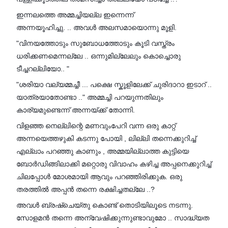
ഇന്നലത്തെ അമ്മച്ചിയല്ല ഇന്നെന്ന്
അന്നയൂഹിച്ചു. .. അവൾ അലസമായൊന്നു മൂളി.
"വിനയത്തോടും സുബോധത്തോടും കൂടി വസ്ത്രം
ധരിക്കണമെന്നല്ലേ .. ഒന്നുമില്ലേലും കൊച്ചൊരു
ടീച്ചറല്ലിയോ.. "
"ശരിയാ വല്യമ്മച്ചീ ... പക്ഷെ സ്കൂളിലേക്ക് ചുരിദാറാ ഇടാറ് ..
യാത്രയാതോണ്ടാ .." അമ്മച്ചി പറയുന്നതിലും
കാര്യമുണ്ടെന്ന് അന്നയ്ക്ക് തോന്നി.
വിളഞ്ഞ നെല്ലിന്റെ മണവുംപേറി വന്ന ഒരു കാറ്റ്
അന്നയെത്തഴുകി കടന്നു പോയി , ലില്ലി തന്നെക്കുറിച്ച്
എല്ലാം പറഞ്ഞു കാണും , അമ്മയില്ലാത്ത കുട്ടിയെ
ബോർഡിങ്ങിലാക്കി മറ്റൊരു വിവാഹം കഴിച്ച അപ്പനെക്കുറിച്ച്
ചിലപ്പോൾ മോശമായി ആവും പറഞ്ഞിരിക്കുക. ഒരു
തരത്തിൽ അപ്പൻ തന്നെ രക്ഷിച്ചതല്ലേ ..?
അവൾ ബ്രഷ്ചെയ്തു കൊണ്ട് തൊടിയിലൂടെ നടന്നു.
സോളമൻ തന്നെ അന്വേഷിക്കുന്നുണ്ടാവുമോ .. സാദ്ധ്യത