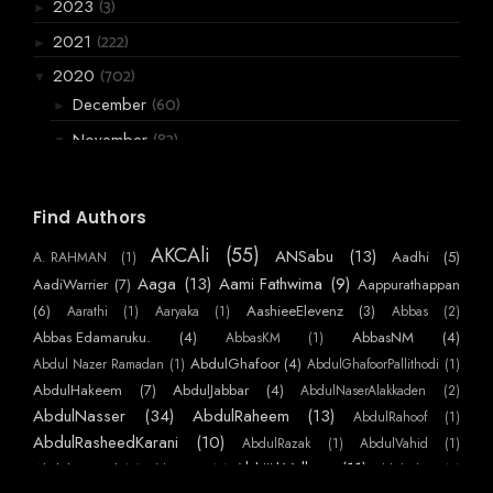
(3)
2023
►
(222)
2021
►
(702)
2020
▼
(60)
December
►
(83)
November
▼
അങ്ങനെ ഞാനും
ഒരു പെണ്ണുകാണൽ ഓർമ
Find Authors
നിങ്ങളെന്നെ ആജ്യാരാക്കി .
AKCAli
(55)
ANSabu
(13)
Aadhi
(5)
A. RAHMAN
(1)
പൂച്ചക്കണ്ണ്
Aaga
(13)
Aami Fathwima
(9)
AadiWarrier
(7)
Aappurathappan
ചെമ്പകപൂവിന്റെ സുഗന്ധം
(6)
AashieeElevenz
(3)
Aarathi
(1)
Aaryaka
(1)
Abbas
(2)
വാട്സാപ്പിൽ വന്ന വനിത,
Abbas Edamaruku.
(4)
AbbasNM
(4)
AbbasKM
(1)
AbdulGhafoor
(4)
Abdul Nazer Ramadan
(1)
AbdulGhafoorPallithodi
(1)
സ്റ്റീവൻ ദ സീഗൾ
AbdulHakeem
(7)
AbdulJabbar
(4)
AbdulNaserAlakkaden
(2)
ഇൻ്റർവ്യൂ.
AbdulNasser
(34)
AbdulRaheem
(13)
AbdulRahoof
(1)
കണാരേട്ടന്റെ കട
AbdulRasheedKarani
(10)
AbdulRazak
(1)
AbdulVahid
(1)
എന്റെ ഭാര്യേട ബ്രാണ്ടിക്കുപ്പി
AbhijithVelloor
(11)
Abdulmajeed
(7)
AbhiKattor
(1)
AbhilashKP
(1)