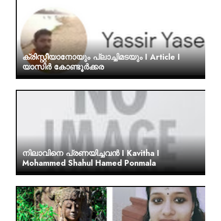
ക്രിസ്റ്റീയാനോയും പ്ലാച്ചിമടയും I Article I
യാസിർ കോണ്ടൂർക്കര
നിലാവിനെ പ്രണയിച്ചവൻ I Kavitha I
Mohammed Shahul Hamed Ponmala