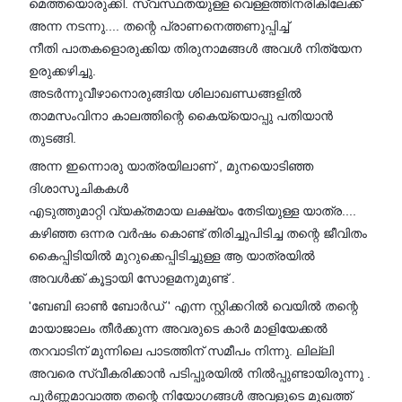
മെത്തയൊരുക്കി. സ്വസ്ഥതയുള്ള വെള്ളത്തിനരികിലേക്ക്
അന്ന നടന്നു.... തന്റെ പ്രാണനെത്തണുപ്പിച്ച്
നീതി പാതകളൊരുക്കിയ തിരുനാമങ്ങൾ അവൾ നിത്യേന
ഉരുക്കഴിച്ചു.
അടർന്നുവീഴാനൊരുങ്ങിയ ശിലാഖണ്ഡങ്ങളിൽ
താമസംവിനാ കാലത്തിന്റെ കൈയ്യൊപ്പു പതിയാൻ
തുടങ്ങി.
അന്ന ഇന്നൊരു യാത്രയിലാണ് , മുനയൊടിഞ്ഞ
ദിശാസൂചികകൾ
എടുത്തുമാറ്റി വ്യക്തമായ ലക്ഷ്യം തേടിയുള്ള യാത്ര....
കഴിഞ്ഞ ഒന്നര വർഷം കൊണ്ട് തിരിച്ചുപിടിച്ച തന്റെ ജീവിതം
കൈപ്പിടിയിൽ മുറുക്കെപ്പിടിച്ചുള്ള ആ യാത്രയിൽ
അവൾക്ക് കൂട്ടായി സോളമനുമുണ്ട് .
'ബേബി ഓൺ ബോർഡ് ' എന്ന സ്റ്റിക്കറിൽ വെയിൽ തന്റെ
മായാജാലം തീർക്കുന്ന അവരുടെ കാർ മാളിയേക്കൽ
തറവാടിന് മുന്നിലെ പാടത്തിന് സമീപം നിന്നു. ലില്ലി
അവരെ സ്വീകരിക്കാൻ പടിപ്പുരയിൽ നിൽപ്പുണ്ടായിരുന്നു .
പൂർണ്ണമാവാത്ത തന്റെ നിയോഗങ്ങൾ അവളുടെ മുഖത്ത്