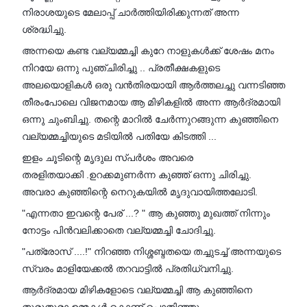
നിരാശയുടെ മേലാപ്പ് ചാർത്തിയിരിക്കുന്നത് അന്ന
ശ്രദ്ധിച്ചു.
അന്നയെ കണ്ട വല്യമ്മച്ചി കുറേ നാളുകൾക്ക് ശേഷം മനം
നിറയേ ഒന്നു പുഞ്ചിരിച്ചു .. പ്രതീക്ഷകളുടെ
അലയൊളികൾ ഒരു വൻതിരയായി ആർത്തലച്ചു വന്നടിഞ്ഞ
തീരംപോലെ വിജനമായ ആ മിഴികളിൽ അന്ന ആർദ്രമായി
ഒന്നു ചുംബിച്ചു. തന്റെ മാറിൽ ചേർന്നുറങ്ങുന്ന കുഞ്ഞിനെ
വല്യമ്മച്ചിയുടെ മടിയിൽ പതിയേ കിടത്തി ...
ഇളം ചൂടിന്റെ മൃദുല സ്പർശം അവരെ
തരളിതയാക്കി .ഉറക്കമുണർന്ന കുഞ്ഞ് ഒന്നു ചിരിച്ചു.
അവരാ കുഞ്ഞിന്റെ നെറുകയിൽ മൃദുവായിത്തലോടി.
"എന്നതാ ഇവന്റെ പേര് ...? " ആ കുഞ്ഞു മുഖത്ത് നിന്നും
നോട്ടം പിൻവലിക്കാതെ വല്യമ്മച്ചി ചോദിച്ചു.
"പത്രോസ് ....!" നിറഞ്ഞ നിശ്ശബ്ദതയെ തച്ചുടച്ച് അന്നയുടെ
സ്വരം മാളിയേക്കൽ തറവാട്ടിൽ പ്രതിധ്വനിച്ചു.
ആർദ്രമായ മിഴികളോടെ വല്യമ്മച്ചി ആ കുഞ്ഞിനെ
തുരുതുരാ ഉമ്മകൾ കൊണ്ട് പൊതിഞ്ഞു.