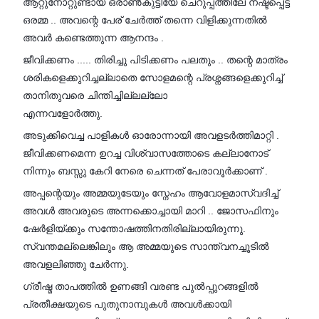
ആറ്റുനോറ്റുണ്ടായ ഒരാൺകുട്ടിയേ ചെറുപ്പത്തിലേ നഷ്ടപ്പെട്ട
ഒരമ്മ .. അവന്റെ പേര് ചേർത്ത് തന്നെ വിളിക്കുന്നതിൽ
അവർ കണ്ടെത്തുന്ന ആനന്ദം .
ജീവിക്കണം ..... തിരിച്ചു പിടിക്കണം പലതും .. തന്റെ മാത്രം
ശരികളെക്കുറിച്ചല്ലാതെ സോളമന്റെ പ്രശ്നങ്ങളെക്കുറിച്ച്
താനിതുവരെ ചിന്തിച്ചില്ലല്ലോ
എന്നവളോർത്തു.
അടുക്കിവെച്ച പാളികൾ ഓരോന്നായി അവളടർത്തിമാറ്റി .
ജീവിക്കണമെന്ന ഉറച്ച വിശ്വാസത്തോടെ കല്ലാനോട്
നിന്നും ബസ്സു കേറി നേരെ ചെന്നത് പേരാവൂർക്കാണ് .
അപ്പന്റെയും അമ്മയുടേയും സ്നേഹം ആവോളമാസ്വദിച്ച്
അവൾ അവരുടെ അന്നക്കൊച്ചായി മാറി .. ജോസഫിനും
ഷേർളിയ്ക്കും സന്തോഷത്തിനതിരില്ലായിരുന്നു.
സ്വന്തമല്ലെങ്കിലും ആ അമ്മയുടെ സാന്ത്വനച്ചൂടിൽ
അവളലിഞ്ഞു ചേർന്നു.
ഗ്രീഷ്മ താപത്തിൽ ഉണങ്ങി വരണ്ട പുൽപ്പുറങ്ങളിൽ
പ്രതീക്ഷയുടെ പുതുനാമ്പുകൾ അവൾക്കായി