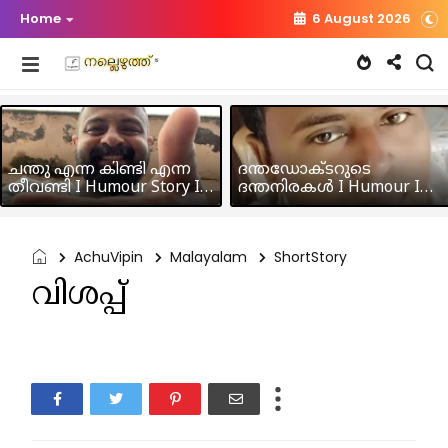
Home
6 August 2026
ചന്തു എന്ന കിണ്ടി എന്ന
ദന്തഡോക്ടറുടെ
തീവണ്ടി I Humour Story I
ദന്തനിരകൾ I Humour I
Rajeev Panicker
Hussain MK
AchuVipin
Malayalam
ShortStory
വിശപ്പ്