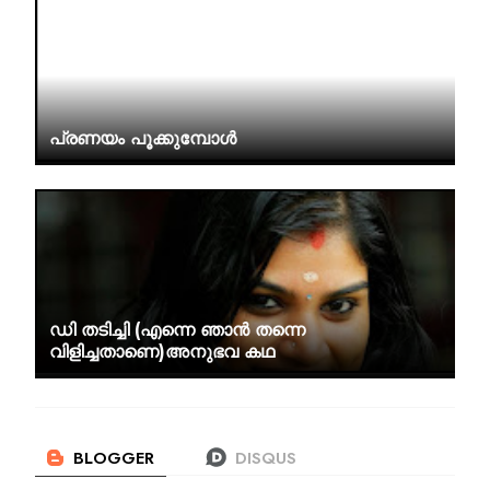
പ്രണയം പൂക്കുമ്പോൾ
ഡി തടിച്ചി (എന്നെ ഞാൻ തന്നെ
വിളിച്ചതാണെ)അനുഭവ കഥ