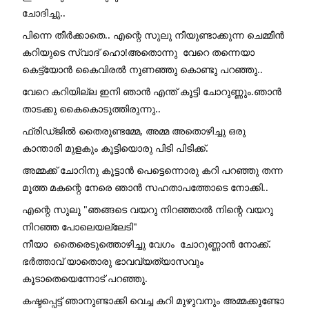
ചോദിച്ചു..
പിന്നെ തീർക്കാതെ.. എന്റെ സുലു നീയുണ്ടാക്കുന്ന ചെമ്മീൻ 
കറിയുടെ സ്വാദ് ഹൊ!അതൊന്നു  വേറെ തന്നെയാ 
കെട്ട്യോൻ കൈവിരൽ നുണഞ്ഞു കൊണ്ടു പറഞ്ഞു..
വേറെ കറിയില്ല ഇനി ഞാൻ എന്ത്‌ കൂട്ടി ചോറുണ്ണും.ഞാൻ 
താടക്കു കൈകൊടുത്തിരുന്നു..
ഫ്രിഡ്ജിൽ തൈരുണ്ടമ്മേ, അമ്മ അതൊഴിച്ചു ഒരു 
കാന്താരി മുളകും കൂട്ടിയൊരു പിടി പിടിക്ക്.
അമ്മക്ക് ചോറിനു കൂട്ടാൻ പെട്ടെന്നൊരു കറി പറഞ്ഞു തന്ന 
മൂത്ത മകന്റെ നേരെ ഞാൻ സഹതാപത്തോടെ നോക്കി..
എന്റെ സുലു "ഞങ്ങടെ വയറു നിറഞ്ഞാൽ നിന്റെ വയറു 
നിറഞ്ഞ പോലെയല്ലേടി"
നീയാ  തൈരെടുത്തൊഴിച്ചു വേഗം  ചോറുണ്ണാൻ നോക്ക്. 
ഭർത്താവ് യാതൊരു ഭാവവ്യത്യാസവും 
കൂടാതെയെന്നോട് പറഞ്ഞു.
കഷ്ടപ്പെട്ട് ഞാനുണ്ടാക്കി വെച്ച കറി മുഴുവനും അമ്മക്കുണ്ടോ 