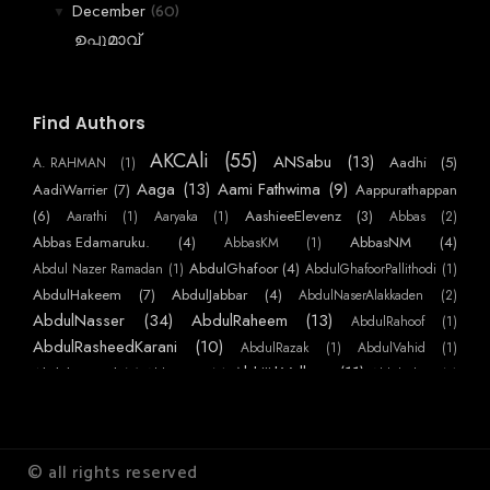
(60)
December
▼
ഉപ്പുമാവ്
നീയില്ലായ്മയിൽ
വെളുത്തപാണ്ടുകൾ
Find Authors
പുസ്തകക്കുരുക്ക്
AKCAli
(55)
ANSabu
(13)
Aadhi
(5)
A. RAHMAN
(1)
ബാർട്ടർ
Aaga
(13)
Aami Fathwima
(9)
AadiWarrier
(7)
Aappurathappan
ഹേമന്തിന്റെ ഭാര്യയുടെ പ്രസവം
(6)
AashieeElevenz
(3)
Aarathi
(1)
Aaryaka
(1)
Abbas
(2)
കോവിഡ്
Abbas Edamaruku.
(4)
AbbasNM
(4)
AbbasKM
(1)
AbdulGhafoor
(4)
Abdul Nazer Ramadan
(1)
AbdulGhafoorPallithodi
(1)
ക്രിസ്മസ് സമ്മാനം
AbdulHakeem
(7)
AbdulJabbar
(4)
AbdulNaserAlakkaden
(2)
വിശപ്പ്
AbdulNasser
(34)
AbdulRaheem
(13)
AbdulRahoof
(1)
പ്രേമം
AbdulRasheedKarani
(10)
AbdulRazak
(1)
AbdulVahid
(1)
കോമാളി
AbhijithVelloor
(11)
Abdulmajeed
(7)
AbhiKattor
(1)
AbhilashKP
(1)
AbhilashSurendranEzhamkulam
(1)
AbhilashYatheendran
(1)
AbhishekSS
വിലാപങ്ങളുടെ പുസ്തകം ( കഥ )
AbinMathew
(41)
(1)
AbinPaulose
(1)
Abirami Sukami
(1)
Abu
(1)
അമ്മയില്ലെന്നറിയുമ്പോൾ
AbuNujaim
(10)
AbuNafees
(3)
Abuabdulla
(1)
AchuAthira
(1)
യാത്ര
© all rights reserved
AchuVipin
(22)
AchuHelen
(3)
AdarThallu
(2)
AdarshKS
(1)