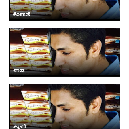
#മണ്ടൻ
അമ്മ
കൃഷി