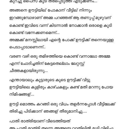
കുറച്ചു പൈസ കൂടി തരപ്പെടുത്തി എടുക്കണം... 
അങ്ങനെ ഊട്ടിയില്
 പോകാന്
 വീട്ടില്
 നിന്നും 
ഇറങ്ങുമ്പോഴാണ് അമ്മ പറഞ്ഞത് ആ തണുപ്പ് മുഴുവന്
കൊണ്ട് ഇവിടെ വന്ന് കിടന്നാൽ നോക്കാൻ ഒരാളെ കൂടി 
കൊണ്ട് വന്നേക്കണമെന്ന്... 
അമ്മക്ക് മനസ്സിലായി എന്റെ പോക്ക് ഊട്ടിക്ക് തന്നെയുള്ള 
പെടാപ്പാടാണെന്ന്.. 
വരണ വഴി ഒരു തമിഴത്തിയെ കൊണ്ട് വന്നാലോ അമ്മേ 
എന്ന് ചോദിച്ചതിന് കേട്ടതെല്ലാം ലേറ്റസ്റ്റ് 
ചീത്തകളായിരുന്നു... 
എന്തായാലും കൂട്ടാരുടെ കൂടെ ഊട്ടിക്ക് വിട്ടു
ഊട്ടിയിലെ കുളിരും കാഴ്ചകളും കണ്ട് മതി മറന്നു പോയ 
നിമിഷങ്ങള്
... 
ഊട്ടി മൊത്തം കറങ്ങി ഒരു വിധം തളർന്നപ്പോൾ വീട്ടിലേക്ക് 
തിരിച്ചു പിടിക്കാന്
 ഞങ്ങള്
 തീരുമാനിച്ചു.... 
പാതി രാത്രിയാണ് വീടെത്തിയത് 
ആ പാതി രാത്രി തന്നെ അമ്മയെ വാതിലിൽ മുട്ടി വിളിച്ചു...