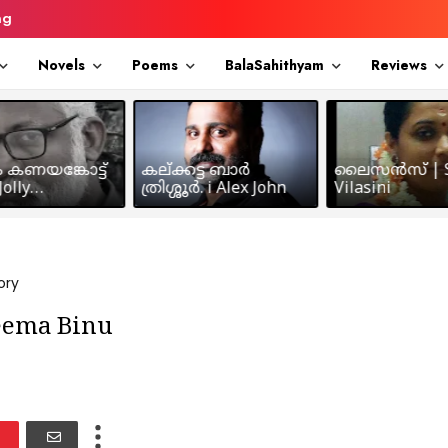
ng
Novels
Poems
BalaSahithyam
Reviews
ം കണയങ്കോട്ട്
കല്ക്കട്ട ബാർ
ലൈസൻസ് | S
olly
ത്രിശ്ശൂർ. i Alex John
Vilasini
makkil
ory
eema Binu