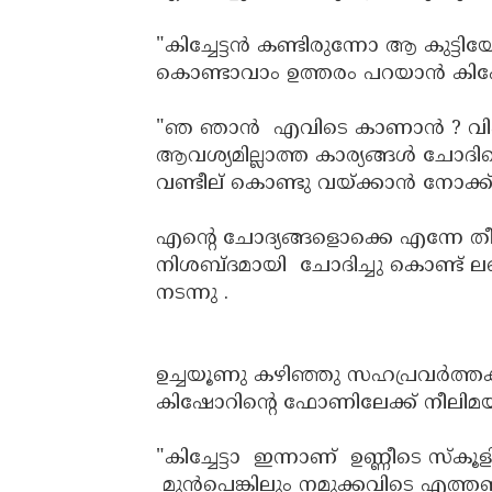
"കിച്ചേട്ടൻ കണ്ടിരുന്നോ ആ കുട്ടി
കൊണ്ടാവാം ഉത്തരം പറയാൻ ക
"ഞ ഞാൻ എവിടെ കാണാൻ ? വിഷ്ണ
ആവശ്യമില്ലാത്ത കാര്യങ്ങൾ ചോ
വണ്ടീല് കൊണ്ടു വയ്ക്കാൻ നോക്ക് 
എന്റെ ചോദ്യങ്ങളൊക്കെ എന്നേ ത
നിശബ്ദമായി ചോദിച്ചു കൊണ്ട് ലഞ
നടന്നു .
ഉച്ചയൂണു കഴിഞ്ഞു സഹപ്രവർത്തകർ
കിഷോറിന്റെ ഫോണിലേക്ക് നീലിമയ
"കിച്ചേട്ടാ ഇന്നാണ് ഉണ്ണീടെ സ്കൂള
മുൻപെങ്കിലും നമുക്കവിടെ എത്തണം