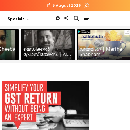
5 August 2026
Specials
heeba
മെഡിക്കൽ
ഡയറ്റിംഗ് | Mariha
പ്രോസീജേഴ്സ്‌. | Alex
Shabnam
John