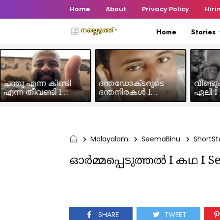
Home
About
Privacy Policy
Hiri
Home
Stories
ചന്തു എന്ന കിണ്ടി
ദന്തഡോക്ടറുടെ
വീണ്ടു
എന്ന തീവണ്ടി I
ദന്തനിരകൾ I
ഏലി I J
Humour Story I Rajeev
Humour I Hussain MK
Chakra
Panicker
Malayalam
SeemaBinu
ShortSt
ഓർമ്മപ്പെടുത്തൽ I കഥ I S
SHARE
TWEET