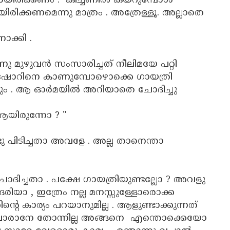
ണ്ടായിരിക്കണം . കിച്ചണിൽ കയറുമ്പോൾ
ിക്കണമെന്നു മാത്രം . അത്രേള്ളൂ. അല്ലാതെ
ക്കി .
്നു മുഴുവൻ സംസാരിച്ചത് നീലിമയേ പറ്റി
കിഷോറിനെ കാണുമ്പോഴൊക്കെ ഗായത്രി
രും . ആ ഓർമയിൽ അറിയാതെ ചോദിച്ചു
 ആയിരുന്നോ ? "
്ടു പിടിച്ചതാ അവളേ . അല്ല താനെന്താ
ചോദിച്ചതാ . പക്ഷേ ഗായത്രിയുണ്ടല്ലോ ? അവളു
രിയാ , ഇത്രേം നല്ല മനസ്സുള്ളോരൊക്ക
്റെ കാര്യം പറയാനുമില്ല . ആളുണ്ടാക്കുന്നത്
നു പോരാനേ തോന്നില്ല അങ്ങനെ എന്തൊക്കെയോ