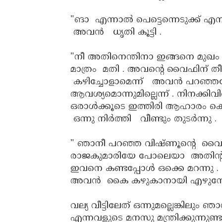
"ങാ എന്നാൽ പെട്ടെന്നെടുക്ക് എനി
അവൻ ധൃതി കൂട്ടി .
"നീ അതിനെന്തിനാ ഇങ്ങനെ മുഖം കറ
മാത്രം മതി . അവന്റെ വൈഫിന് തീരെ സ
കഴിച്ചോളാമെന്ന് അവൻ പറഞ്ഞപ
ആവശ്യമൊന്നുമില്ലെന്ന് . നിനക്കി
ഒരാൾക്കൂടെ ഇത്തിരി ആഹാരം കൊടു
ഒന്നു നിർത്തി വീണ്ടും തുടർന്നു .
" ഞാനീ പറഞ്ഞ വിഷ്ണൂന്റെ വൈഫു
രാജകുമാരിയേ പോലെയാ അതിന്റച്ഛൻ 
ഇവനെ കണ്ടപ്പോൾ ഒക്കെ മറന്നു .
അവൻ കൈ കഴുകാനായി എഴുനേറ്
വല്യ വീട്ടിലേത് ഒന്നുമല്ലെങ്കിലും
എന്നവളുടെ മനസു മന്ത്രിക്കുന്നുണ്