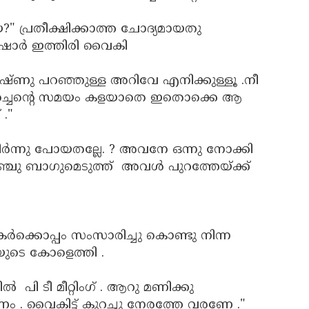
യേ?" പ്രതീക്ഷിക്കാത്ത ചോദ്യമായതു
ിഷോർ ഇത്തിരി വൈകി
ു പറഞ്ഞുള്ള അറിവേ എനിക്കുള്ളൂ .നീ
ദിച്ചെന്റെ സമയം കളയാതെ ഇതൊക്കെ ആ
."
ീർന്നു പോയതല്ലേ. ? അവനേ ഒന്നു നോക്കി
്ചു ബാഗുമെടുത്ത്‌ അവൾ പുറത്തേയ്ക്ക്
ക്കൊപ്പം സംസാരിച്ചു കൊണ്ടു നിന്ന
ുടെ കോളെത്തി .
ിൽ പി ടീ മീറ്റിംഗ് . ആറു മണിക്കു
 . വൈകിട്ട് കുറച്ചു നേരത്തേ വരണേ ."