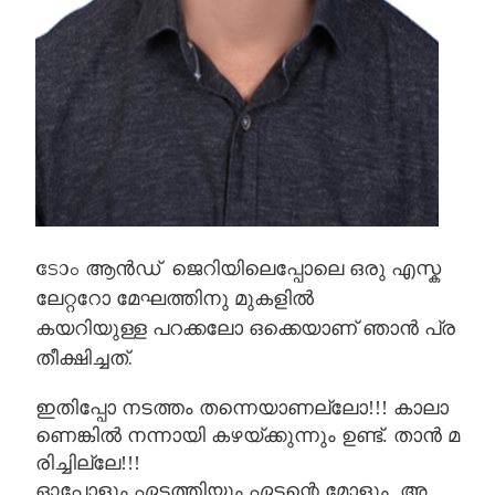
ടോം
ആൻഡ്
ജെറിയിലെപ്പോലെ
ഒരു
എസ്ക
ലേറ്ററോ
മേഘത്തിനു മുകളിൽ
കയറിയുള്ള
പറക്കലോ
ഒക്കെയാണ്
ഞാൻ
പ്ര
തീക്ഷിച്ചത്
.
ഇതിപ്പോ
നടത്തം
തന്നെയാണല്ലോ
!!!
കാലാ
ണെങ്കിൽ
നന്നായി
കഴയ്ക്കുന്നും
ഉണ്ട്
.
താൻ
മ
രിച്ചില്ലേ
!!!
ഓപ്പോളും
ഏടത്തിയും
ഏട്ടന്റെ
മോളും
അ