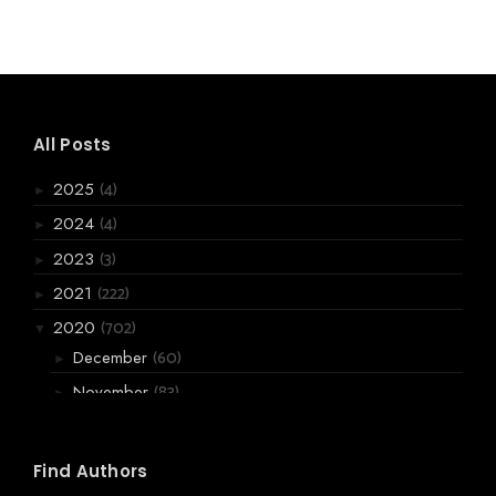
All Posts
(4)
2025
►
(4)
2024
►
(3)
2023
►
(222)
2021
►
(702)
2020
▼
(60)
December
►
(83)
November
►
(119)
October
►
(140)
September
►
Find Authors
August