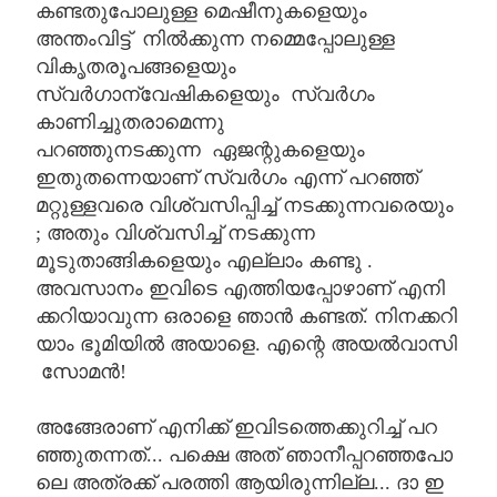
കണ്ടതുപോലുള്ള മെഷീനുകളെയും
അന്തംവിട്ട് നിൽക്കുന്ന നമ്മെപ്പോലുള്ള
വികൃതരൂപങ്ങളെയും
സ്വർഗാന്വേഷികളെയും സ്വർഗം
കാണിച്ചുതരാമെന്നു
പറഞ്ഞുനടക്കുന്ന ഏജന്റുകളെയും
ഇതുതന്നെയാണ് സ്വർഗം എന്ന് പറഞ്ഞ്
മറ്റുള്ളവരെ വിശ്വസിപ്പിച്ച് നടക്കുന്നവരെയും
; അതും വിശ്വസിച്ച് നടക്കുന്ന
മൂടുതാങ്ങികളെയും എല്ലാം കണ്ടു .
അവസാനം
ഇവിടെ
എത്തിയപ്പോഴാണ്
എനി
ക്കറിയാവുന്ന
ഒരാളെ
ഞാൻ
കണ്ടത്
.
നിനക്കറി
യാം
ഭൂമിയിൽ
അയാളെ
.
എന്റെ
അയൽവാസി
സോമൻ
!
അങ്ങേരാണ്
എനിക്ക്
ഇവിടത്തെക്കുറിച്ച്
പറ
ഞ്ഞുതന്നത്
...
പക്ഷെ
അത്
ഞാനീപ്പറഞ്ഞപോ
ലെ
അത്രക്ക്
പരത്തി
ആയിരുന്നില്ല
...
ദാ
ഇ