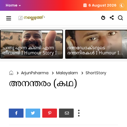
Home
6 August 2026
ചന്തു എന്ന കിണ്ടി എന്ന
ദന്തഡോക്ടറുടെ
തീവണ്ടി I Humour Story I
ദന്തനിരകൾ I Humour I
Rajeev Panicker
Hussain MK
ArjunPsharma
Malayalam
ShortStory
അനന്തരം (കഥ)