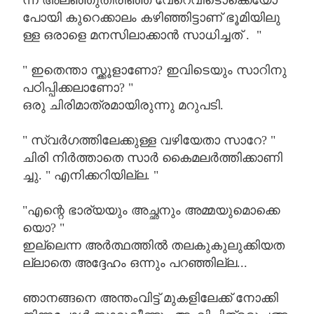
ന്ന്
അലഞ്ഞുതിരിഞ്ഞ്
വേറെവിടൊക്കെയോ
പോയി
കുറെക്കാലം
കഴിഞ്ഞിട്ടാണ്
ഭൂമിയിലു
ള്ള
ഒരാളെ
മനസിലാക്കാൻ
സാധിച്ചത്
. "
"
ഇതെന്താ
സ്ക്കൂളാണോ
?
ഇവിടെയും
സാറിനു
പഠിപ്പിക്കലാണോ
? "
ഒരു
ചിരിമാത്രമായിരുന്നു
മറുപടി
.
"
സ്വർഗത്തിലേക്കുള്ള
വഴിയേതാ
സാറേ
? "
ചിരി
നിർത്താതെ
സാർ
കൈമലർത്തിക്കാണി
ച്ചു
. "
എനിക്കറിയില്ല
. "
"
എന്റെ
ഭാര്യയും
അച്ഛനും
അമ്മയുമൊക്കെ
യൊ
? "
ഇല്ലെന്ന
അർത്ഥത്തിൽ
തലകുകുലുക്കിയത
ല്ലാതെ
അദ്ദേഹം
ഒന്നും
പറഞ്ഞില്ല
...
ഞാനങ്ങനെ
അന്തംവിട്ട്
മുകളിലേക്ക്
നോക്കി