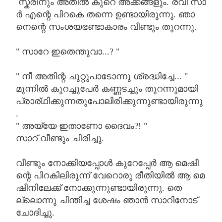
സ്ക്രീനും
അതിൽ
കുറെ
അക്കങ്ങളും
.
രവി
സാ
ർ
എന്റെ
പിറകെ
തന്നെ
ഉണ്ടായിരുന്നു
.
ഞാ
നെന്റെ
സംശയഭണ്ടാകാരം
വീണ്ടും
തുറന്നു
.
"
സാറേ
ഇതെന്തുവാ
...? "
"
നീ
അതിന്റ
ചുറ്റുപാടോന്നു
ശ്രദ്ധിച്ചേ
... "
മുന്നിൽ
കുറച്ചുപേർ
കണ്ണടച്ചും
തുറന്നുമായി
പ്രാര്ഥിക്കുന്നതുപോലിരിക്കുന്നുണ്ടായിരുന്നു
.
"
അയ്യേ
ഇതാണോ
ദൈവം
?! "
സാറ്
വീണ്ടും
ചിരിച്ചു
.
വീണ്ടും
നോക്കിയപ്പോൾ കുറേപ്പേർ
ആ
മെഷീ
ന്റെ
പിറകിലിരുന്ന്
വേറൊരു
രീതിയിൽ
ആ
മെ
ഷീനിലേക്ക്
നോക്കുന്നുണ്ടായിരുന്നു
.
തെ
ല്ലൊന്നു
ചിന്തിച്ച
ശേഷം
ഞാൻ
സാറിനോട്
ചോദിച്ചു
.