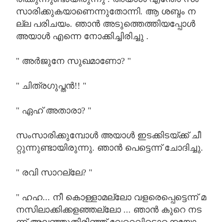
സാരിക്കുകയാണെന്നുതോന്നി
.
ആ
ശബ്ദം
ന
ല്ല
പരിചയം
.
ഞാൻ
അടുത്തെത്തിയപ്പോൾ
അയാൾ
എന്നെ
നോക്കിച്ചിരിച്ചു
.
"
അർജുനേ
സുഖമാണോ
? "
"
ചിത്രഗുപ്തൻ
!! "
"
ഏഹ്
അതാരാ
? "
സംസാരിക്കുമ്പോൾ
അയാൾ
ഇടക്കിടയ്ക്ക്
ചീ
റ്റുന്നുണ്ടായിരുന്നു
.
ഞാൻ
പെട്ടെന്ന്
ചോദിച്ചു
.
"
രവി
സാറല്ലേ
? "
"
ഹഹ
...
നീ
കൊള്ളാമല്ലോ
വളരെപ്പെട്ടെന്ന്
മ
നസിലാക്കിക്കളഞ്ഞല്ലോ
...
ഞാൻ
കുറെ
നട