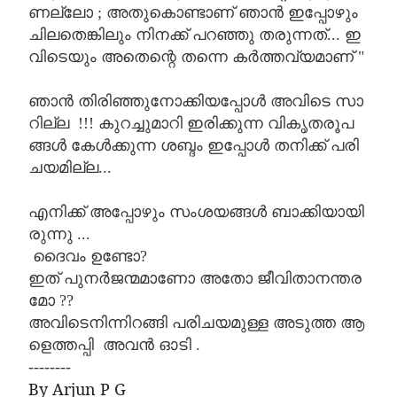
ണല്ലോ
;
അതുകൊണ്ടാണ്
ഞാൻ
ഇപ്പോഴും
ചിലതെങ്കിലും
നിനക്ക്
പറഞ്ഞു
തരുന്നത്
...
ഇ
വിടെയും
അതെന്റെ
തന്നെ
കർത്തവ്യമാണ്
"
ഞാൻ
തിരിഞ്ഞുനോക്കിയപ്പോൾ
അവിടെ
സാ
റില്ല
!!!
കുറച്ചുമാറി
ഇരിക്കുന്ന
വികൃതരൂപ
ങ്ങൾ
കേൾക്കുന്ന
ശബ്ദം
ഇപ്പോൾ
തനിക്ക്
പരി
ചയമില്ല
...
എനിക്ക്
അപ്പോഴും
സംശയങ്ങൾ
ബാക്കിയായി
രുന്നു
...
ദൈവം
ഉണ്ടോ
?
ഇത്
പുനർജന്മമാണോ
അതോ
ജീവിതാനന്തര
മോ
??
അവിടെനിന്നിറങ്ങി
പരിചയമുള്ള
അടുത്ത
ആ
ളെത്തപ്പി
അവൻ
ഓടി
.
--------
By Arjun P G