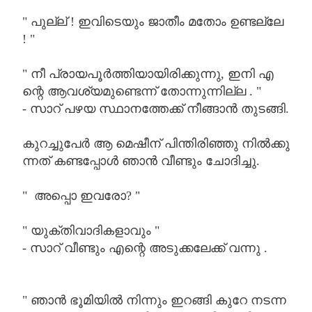
"
പുല്ല്
!
ഇവിടെയും
ജാതീം
മതോം
ഉണ്ടല്ലേ
! "
"
നീ
പ്രായപൂർത്തിയായിരിക്കുന്നു
,
ഇനി
എ
ന്റെ
ആവശ്യമുണ്ടെന്ന്
തോന്നുന്നില്ല
. "
-
സാറ്
പഴയ
സ്ഥാനത്തേക്ക്
നീങ്ങാൻ
തുടങ്ങി
.
കുറച്ചുപേർ
ആ
മെഷീന്
പിന്തിരിഞ്ഞു
നിൽക്കു
ന്നത്
കണ്ടപ്പോൾ
ഞാൻ
വീണ്ടും
ചോദിച്ചു
.
"
അപ്പൊ
ഇവരോ
? "
"
യുക്തിവാദികളാവും
"
-
സാറ്
വീണ്ടും
എന്റെ
അടുക്കലേക്ക്
വന്നു
.
"
ഞാൻ
ഭൂമിയിൽ
നിന്നും
ഇറങ്ങി
കുറേ
നടന്ന