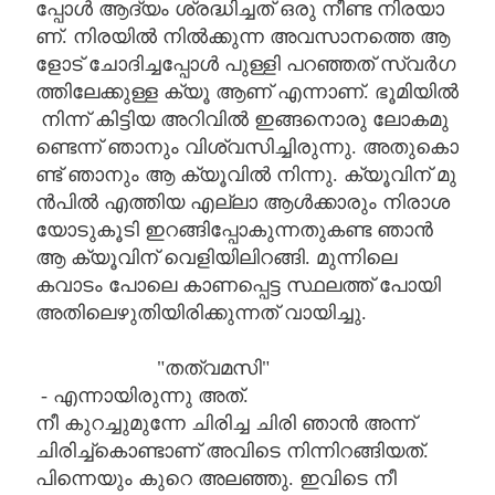
പ്പോൾ
ആദ്യം
ശ്രദ്ധിച്ചത്
ഒരു
നീണ്ട
നിരയാ
ണ്
.
നിരയിൽ
നിൽക്കുന്ന
അവസാനത്തെ
ആ
ളോട്
ചോദിച്ചപ്പോൾ
പുള്ളി
പറഞ്ഞത്
സ്വർഗ
ത്തിലേക്കുള്ള
ക്യൂ
ആണ്
എന്നാണ്
.
ഭൂമിയിൽ
നിന്ന്
കിട്ടിയ
അറിവിൽ
ഇങ്ങനൊരു
ലോകമു
ണ്ടെന്ന്
ഞാനും
വിശ്വസിച്ചിരുന്നു
.
അതുകൊ
ണ്ട്
ഞാനും
ആ
ക്യൂവിൽ
നിന്നു
.
ക്യൂവിന്
മു
ൻപിൽ
എത്തിയ
എല്ലാ
ആൾക്കാരും
നിരാശ
യോടുകൂടി
ഇറങ്ങിപ്പോകുന്നതുകണ്ട
ഞാൻ
ആ
ക്യൂവിന് വെളിയിലിറങ്ങി.
മുന്നിലെ
കവാടം പോലെ കാണപ്പെട്ട സ്ഥലത്ത് പോയി
അതിലെഴുതിയിരിക്കുന്നത് വായിച്ചു.
"തത്വമസി"
- എന്നായിരുന്നു അത്.
നീ കുറച്ചുമുന്നേ ചിരിച്ച ചിരി ഞാൻ അന്ന്
ചിരിച്ച്കൊണ്ടാണ് അവിടെ നിന്നിറങ്ങിയത്.
പിന്നെയും കുറെ അലഞ്ഞു. ഇവിടെ നീ