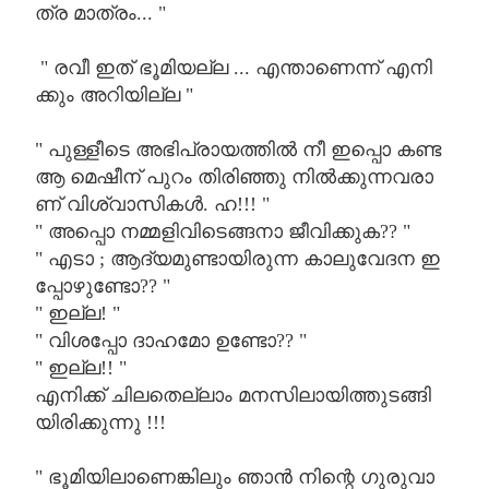
ത്ര
മാത്രം
... "
"
രവീ
ഇത്
ഭൂമിയല്ല
...
എന്താണെന്ന്
എനി
ക്കും
അറിയില്ല
"
"
പുള്ളീടെ
അഭിപ്രായത്തിൽ
നീ
ഇപ്പൊ
കണ്ട
ആ
മെഷീന്
പുറം
തിരിഞ്ഞു
നിൽക്കുന്നവരാ
ണ്
വിശ്വാസികൾ
.
ഹ
!!! "
"
അപ്പൊ
നമ്മളിവിടെങ്ങനാ
ജീവിക്കുക
?? "
"
എടാ
;
ആദ്യമുണ്ടായിരുന്ന
കാലുവേദന
ഇ
പ്പോഴുണ്ടോ
?? "
"
ഇല്ല
! "
"
വിശപ്പോ
ദാഹമോ
ഉണ്ടോ
?? "
"
ഇല്ല
!! "
എനിക്ക്
ചിലതെല്ലാം
മനസിലായിത്തുടങ്ങി
യിരിക്കുന്നു
!!!
"
ഭൂമിയിലാണെങ്കിലും
ഞാൻ
നിന്റെ
ഗുരുവാ