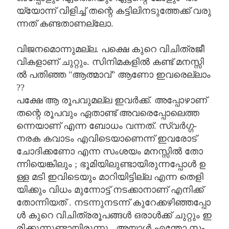
യ്യോന്ന്
വിളിച്ച്
തന്റെ
കട്ടിലിനടുത്തേക്ക്
വരു
ന്നത്
കണ്ടതാണല്ലോ
.
വിജനമൊന്നുമല്ല
.
പക്ഷെ
കുറെ
വിചിത്രജീ
വികളാണ്
ചുറ്റും
.
സിനിമകളിൽ
കണ്ട്
മനസ്സി
ൽ
പതിഞ്ഞ
"
ആത്മാവ്
"
ആണോ
ഇവരെല്ലാം
??
പക്ഷേ
ആ
രൂപവുമല്ല
ഇവർക്ക്
.
അപ്പോഴാണ്
തന്റെ
രൂപവും
ഏതാണ്ട്
അവരെപ്പോലെത്ത
ന്നെയാണ്
എന്ന
ബോധം
വന്നത്
.
സ്വർഗ്ഗ
-
നരക
കവാടം
എവിടെയാണെന്ന്
ഇവരോട്
ചോദിക്കണോ
എന്ന
സംശയം
മനസ്സിൽ
തോ
ന്നിയെങ്കിലും
;
ഭൂമിയിലുണ്ടായിരുന്നപ്പോൾ
ഉ
ള്ള
മടി
ഇവിടെയും
മാറിയിട്ടില്ല
എന്ന
തെളി
യിക്കും
വിധം
മുന്നോട്ട്
നടക്കാനാണ്
എനിക്ക്
തോന്നിയത്
.
നടന്നുനടന്ന്
കുറേക്കഴിഞ്ഞപ്പോ
ൾ
കുറെ
വിചിത്രരൂപങ്ങൾ
ഒരാൾക്ക്
ചുറ്റും
ഇ
രിക്കുന്നുണ്ടായിരുന്നു
.
അയാൾ
എന്തോ
സം