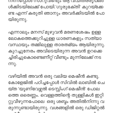
നിന്നപ്പോൾ
സാറുവീണ്ടും
ആ
വിചിത്രരൂപങ്ങ
ൾക്കിടയിലേക്ക്
പോയി
.'
ഗുരുഭക്തി
'
കുറയ്
ക്കേ
ണ്ട
എന്ന്
കരുതി
ഞാനും
അവർക്കിടയിൽ
പോ
യിരുന്നു
.
എന്നാലും
മനസ്
മുഴുവൻ
മരണശേഷം
ഉള്ള
ലോകത്തെക്കുറിച്ചുള്ള
ധാരണകളും
സത്യാ
വസ്ഥയും
തമ്മിലുള്ള
താരതമ്യം
ആയിരുന്നു
.
കുറച്ചുനേരം
അവിടെയിരുന്ന
അവൻ
ഉറക്കെ
ച്ചിരിച്ചുകൊണ്ടെണീറ്റ്
വീണ്ടും
മുന്നിലേക്ക്
നട
ന്നു
.
വഴിയിൽ
അവൻ
ഒരു
വലിയ
മെഷീൻ
കണ്ടു
.
കോളേജിൽ
പഠിച്ചപ്പോൾ
സിവിൽ
ലാബിൽ
ചെ
യ്ത
'
യൂണിവേഴ്സൽ
ടെസ്റ്റിംഗ്
മെഷീൻ
'
പോല
ത്തെ
ഒരെണ്ണം
.
വെള്ളത്തിന്റെ
തുള്ളികൾ
ഇറ്റി
റ്റുവീഴുന്നപോലെ
ഒരു
ശബ്ദം
അതിൽനിന്നു
വ
രുന്നുണ്ടായിരുന്നു
.
വശങ്ങളിൽ
ഒരു
ഡിജിറ്റൽ