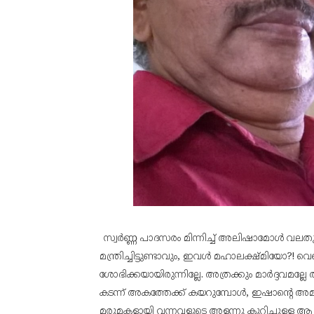
സ്വർണ്ണ പാദസരം മിന്നിച്ച് അലിഷാമോൾ വലത
മന്ത്രിച്ചിട്ടുണ്ടാവും, ഇവൾ മഹാലക്ഷ്മിയോ
ശോഭിക്കയായിരുന്നില്ലേ. അത്രക്കും മാർദ്ദവമല്
കടന്ന് അകത്തേക്ക് കയറുമ്പോൾ, ഇഷാന്റെ അമ്മ
മരുമകളായി വന്നവളുടെ അളന്നു കുറിച്ചുള്ള ആ