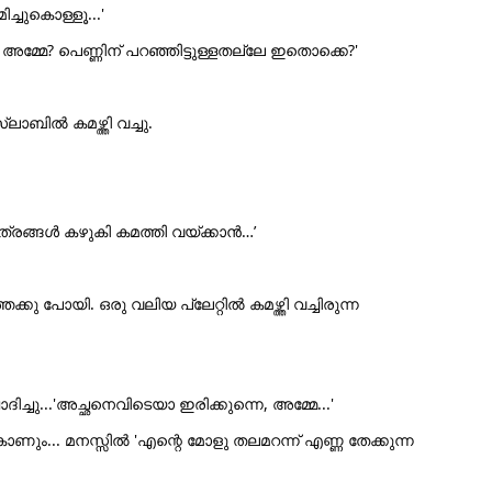
്ചുകൊള്ളൂ...'
്മേ? പെണ്ണിന് പറഞ്ഞിട്ടുള്ളതല്ലേ ഇതൊക്കെ?'
ബിൽ കമഴ്ത്തി വച്ചു.
പാത്രങ്ങൾ കഴുകി കമത്തി വയ്ക്കാൻ…’
്കു പോയി. ഒരു വലിയ പ്ലേറ്റിൽ കമഴ്ത്തി വച്ചിരുന്ന
ചു...'അച്ഛനെവിടെയാ ഇരിക്കുന്നെ, അമ്മേ...'
കാണും... മനസ്സിൽ 'എന്റെ മോളു തലമറന്ന് എണ്ണ തേക്കുന്ന