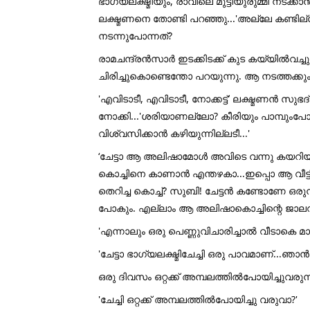
ഭാഗ്യലക്ഷ്മിയും, രാവിലെ മുട്ടിയുരുമ്മി നടക
ലക്ഷ്മണനെ തോണ്ടി പറഞ്ഞു...'അല്ലേ കണ്ടില്
നടന്നുപോന്നത്?
രാമചന്ദ്രൻസാർ ഇടക്കിടക്ക് കുട കയ്യിൽവച്ചു ക
ചിരിച്ചുകൊണ്ടെന്തോ പറയുന്നു. ആ നടത്തക്കും ഉ
'എവിടാടീ, എവിടാടീ, നോക്കട്ട്' ലക്ഷ്മണൻ 
നോക്കി...'ശരിയാണല്ലോ? കീരിയും പാമ്പുംപ
വിശ്വസിക്കാൻ കഴിയുന്നില്ലടീ...'
‘ചേട്ടാ ആ അലിഷാമോൾ അവിടെ വന്നു കയറിയ 
കൊച്ചിനെ കാണാൻ എന്തഴകാ...ഇപ്പൊ ആ വീട്ടി
തെറിച്ച കൊച്ച്? സുബി! ചേട്ടൻ കണ്ടോണേ ഒ
പോകും. എല്ലാം ആ അലിഷാകൊച്ചിന്റെ ജാലവി
'എന്നാലും ഒരു പെണ്ണുവിചാരിച്ചാൽ വീടാകെ മാറുമ
'ചേട്ടാ ഭാഗ്യലക്ഷ്മിചേച്ചി ഒരു പാവമാണ്...ഞാൻ
ഒരു ദിവസം ഒറ്റക്ക് അമ്പലത്തിൽപോയിച്ചുവരുന്
'ചേച്ചി ഒറ്റക്ക് അമ്പലത്തിൽപോയിച്ചു വരുവാ?'