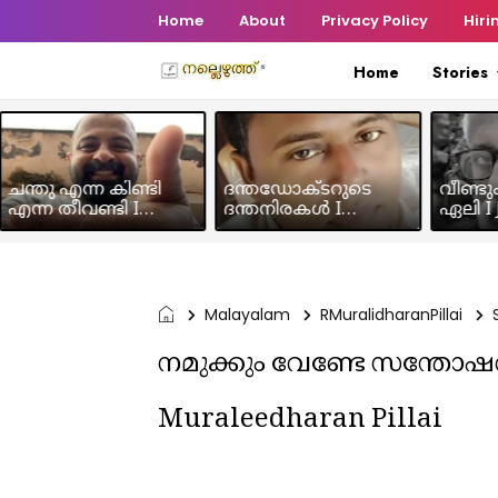
Home
About
Privacy Policy
Hiri
Home
Stories
ചന്തു എന്ന കിണ്ടി
ദന്തഡോക്ടറുടെ
വീണ്ടു
എന്ന തീവണ്ടി I
ദന്തനിരകൾ I
ഏലി I J
Humour Story I Rajeev
Humour I Hussain MK
Chakra
Panicker
Malayalam
RMuralidharanPillai
നമുക്കും വേണ്ടേ സന്തോഷ
Muraleedharan Pillai