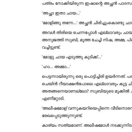
പത്രം നോക്കിയിരുന്ന ഇഷാന്റെ അച്ഛൻ പാദസരം 
'അച്ഛാ ഇതാ ചായ...'
'മോളിങ്ങു തന്നേ...' അച്ഛൻ ചിരിച്ചുംകൊണ്ടു ചാ
അവൾ തിരിയെ ചെന്നപ്പോൾ എല്ലാവരും ചായ കു
അനുജത്തി സുബി, മൂത്ത ചേച്ചി നിഷ, അമ്മ, 
വച്ചിട്ടുണ്ട്.
'മോളു ചായ എടുത്തു കുടിക്ക്...'
'ഹാ... അമ്മാ...'
പെട്ടന്നായിരുന്നു ഒരു പൊട്ടിച്ചിരി ഉയർന്നത്
ചെയിൻ റീയാക്ഷൻപോലെ എല്ലാവരും കൂട്ട ചിരി
അതങ്ങനെയാണല്ലോ? സുബിയുടെ മൂക്കിൽ ചായക
എണീറ്റോടി.
‘അലീഷമോള് വന്നുകയറിയെപ്പിന്നെ വീടിനൊരന
രേഖപ്പെടുത്തുന്നുണ്ട്.
കാര്യം സത്യമാണ്. അലീഷമോൾ നടക്കുന്നിട