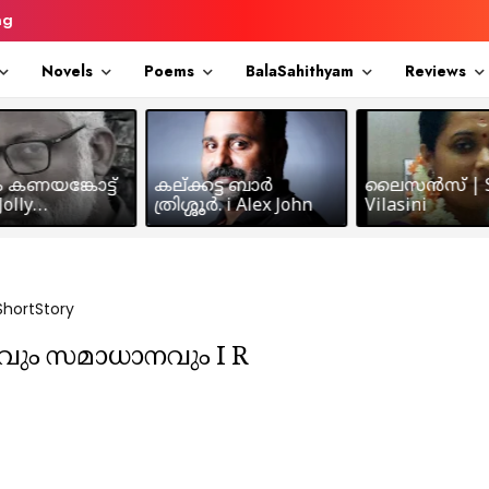
ng
Novels
Poems
BalaSahithyam
Reviews
ം കണയങ്കോട്ട്
കല്ക്കട്ട ബാർ
ലൈസൻസ് | S
olly
ത്രിശ്ശൂർ. i Alex John
Vilasini
makkil
ShortStory
വും സമാധാനവും I R