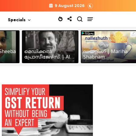
9 August 2026
Specials
heeba
മെഡിക്കൽ
ഡയറ്റിംഗ് | Mariha
പ്രോസീജേഴ്സ്‌. | Alex
Shabnam
John