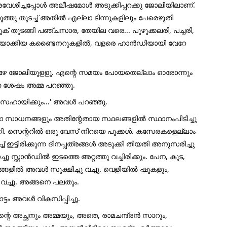
രവേശിച്ചപ്പോൾ അലീഷമോൾ അടുക്കിപ്പറക്കു ജോലിയിലാണ്.
തു തുടച്ച് അതിൽ എല്ലാ ടിന്നുകളിലും പേരെഴുതി
, കടുക് തുടങ്ങി പഞ്ചസാര, തേയില വരെ... പുഴുക്കലരി, പച്ചരി,
ത്തിയാക്കിയ കണ്ടൈനറുകളിൽ, വളരെ ഹാൻഡിയായി വേറേ
ാഴേ ജോലിയുളളൂ. എന്റെ സമയം പോയതെല്ലാം ഓരോന്നും
ത ശേഷം അമ്മ പറഞ്ഞു.
ഹായിക്കും...' അവൾ പറഞ്ഞു.
ലാ സാധനങ്ങളും അതിന്റേതായ സ്ഥലങ്ങളിൽ സ്ഥാനംപിടിച്ചു
മിന്നി. സെന്ററിൽ ഒരു വേസ് നിറയെ പൂക്കൾ. കസേരകളെല്ലാം
 ഇട്ടിരിക്കുന്ന ദിനപ്പത്രങ്ങൾ അടുക്കി തീയതി അനുസരിച്ചു
ചു സ്റ്റാൻഡിൽ ഇടത്തെ അറ്റത്തു വച്ചിരിക്കും. പേന, കുട,
ങളിൽ അവൾ സൂക്ഷിച്ചു വച്ചു. വെളിയിൽ ഷൂകളും,
 വച്ചു. അങ്ങനെ പലതും.
ടം അവൾ വികസിപ്പിച്ചു.
റെ അച്ഛനും അമ്മയും, അതെ, രാമചന്ദ്രൻ സാറും,