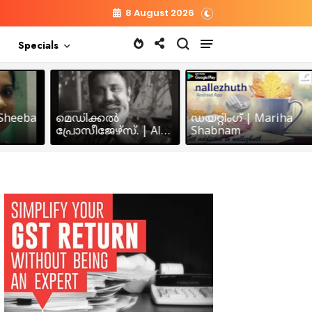
8 August 2026
Specials
heeba
മെഡിക്കൽ
ഡയറ്റിംഗ് | Mariha
പ്രോസീജേഴ്സ്‌. | Alex
Shabnam
John