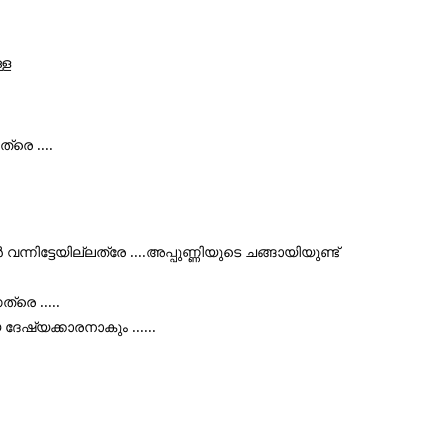
ള 
്രെ ....
ന്നിട്ടേയില്ലത്രേ ....അപ്പുണ്ണിയുടെ ചങ്ങായിയുണ്ട് 
രെ .....
േഷ്യക്കാരനാകും ......