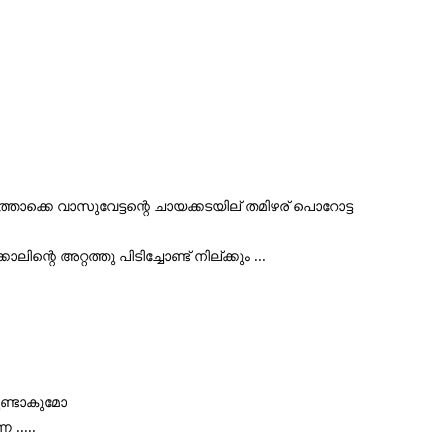
്കെ വാസുവേട്ടന്റെ ചായക്കടയില് തമിഴര് പൊറോട്ട 
്റെ അറ്റത്തു പിടിച്ചോണ്ട് നില്ക്കും ...
ുണ്ടാകുമോ 
നെ .....