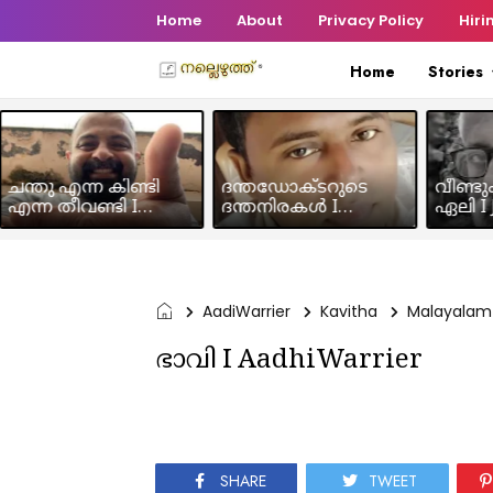
Home
About
Privacy Policy
Hiri
Home
Stories
ചന്തു എന്ന കിണ്ടി
ദന്തഡോക്ടറുടെ
വീണ്ടു
എന്ന തീവണ്ടി I
ദന്തനിരകൾ I
ഏലി I J
Humour Story I Rajeev
Humour I Hussain MK
Chakra
Panicker
AadiWarrier
Kavitha
Malayalam
ഭാവി I AadhiWarrier
SHARE
TWEET