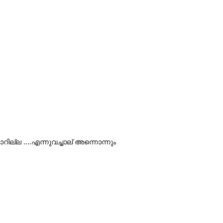
റില്ല ....എന്നുവച്ചാല് അന്നൊന്നും 