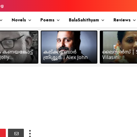
ng
Novels
Poems
BalaSahithyam
Reviews
ം കണയങ്കോട്ട്
കല്ക്കട്ട ബാർ
ലൈസൻസ് | S
olly
ത്രിശ്ശൂർ. i Alex John
Vilasini
makkil