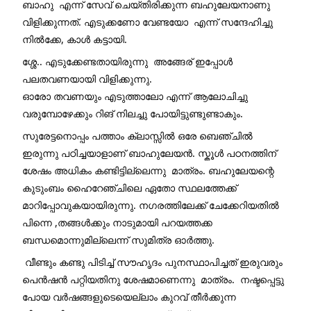
ബാഹു  എന്ന് സേവ് ചെയ്തിരിക്കുന്ന ബഹുലേയനാണു 
വിളിക്കുന്നത്‌. എടുക്കണോ വേണ്ടയോ  എന്ന് സന്ദേഹിച്ചു 
നിൽക്കേ, കാൾ കട്ടായി. 
ശ്ശേ.. എടുക്കേണ്ടതായിരുന്നു  അങ്ങേര് ഇപ്പോൾ 
പലതവണയായി വിളിക്കുന്നു.
ഓരോ തവണയും എടുത്താലോ എന്ന് ആലോചിച്ചു 
വരുമ്പോഴേക്കും റിങ് നിലച്ചു പോയിട്ടുണ്ടുണ്ടാകും.
സുരേട്ടനൊപ്പം പത്താം ക്ലാസ്സിൽ ഒരേ ബെഞ്ചിൽ 
ഇരുന്നു പഠിച്ചയാളാണ് ബാഹുലേയൻ. സ്കൂൾ പഠനത്തിന് 
ശേഷം അധികം കണ്ടിട്ടില്ലെന്നു  മാത്രം. ബഹുലേയന്റെ 
കുടുംബം ഹൈറേഞ്ചിലെ ഏതോ സ്ഥലത്തേക്ക് 
മാറിപ്പോവുകയായിരുന്നു. നഗരത്തിലേക്ക് ചേക്കേറിയതിൽ 
പിന്നെ ,തങ്ങൾക്കും നാടുമായി പറയത്തക്ക 
ബന്ധമൊന്നുമില്ലെന്ന് സുമിത്ര ഓർത്തു.
 വീണ്ടും കണ്ടു പിടിച്ച് സൗഹൃദം പുനസ്ഥാപിച്ചത് ഇരുവരും  
പെൻഷൻ പറ്റിയതിനു ശേഷമാണെന്നു  മാത്രം.  നഷ്ടപ്പെട്ടു 
പോയ വർഷങ്ങളുടെയെല്ലാം കുറവ് തീർക്കുന്ന 