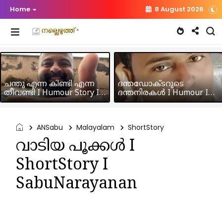
Home
8 August 2026
ചന്തു എന്ന കിണ്ടി എന്ന
ദന്തഡോക്ടറുടെ
തീവണ്ടി I Humour Story I
ദന്തനിരകൾ I Humour I
Rajeev Panicker
Hussain MK
ANSabu
Malayalam
ShortStory
വാടിയ പൂക്കൾ I
ShortStory I
SabuNarayanan