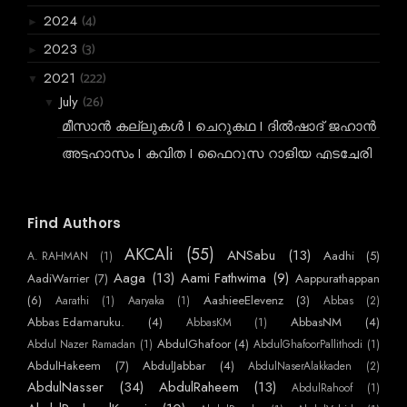
(4)
2024
►
(3)
2023
►
(222)
2021
▼
(26)
July
▼
മീസാൻ കല്ലുകൾ I ചെറുകഥ I ദിൽഷാദ് ജഹാൻ
അട്ടഹാസം I കവിത I ഫൈറൂസ റാളിയ എടച്ചേരി
തെരുവിന്റെ സമരം I Vineeth Viswadev
ക്രിസ്റ്റീയാനോയും പ്ലാച്ചിമടയും I Article I
Find Authors
യാസി...
വിലങ്ങിടണം ഇനിയുമാവർത്തിക്കാതിരിക്കാൻ I
AKCAli
(55)
ANSabu
(13)
Aadhi
(5)
A. RAHMAN
(1)
വിചാരഗതി I...
Aaga
(13)
Aami Fathwima
(9)
AadiWarrier
(7)
Aappurathappan
ആർദ്രം I Story I Ammu Santhosh
(6)
AashieeElevenz
(3)
Aarathi
(1)
Aaryaka
(1)
Abbas
(2)
വർഷപാതം I കഥ I Mohammed Ali
Abbas Edamaruku.
(4)
AbbasNM
(4)
AbbasKM
(1)
AbdulGhafoor
(4)
Abdul Nazer Ramadan
(1)
AbdulGhafoorPallithodi
(1)
ജീവിതം I വിചാരഗതി I ഹുസ്സൻ കൊല്ലംചിന
AbdulHakeem
(7)
AbdulJabbar
(4)
AbdulNaserAlakkaden
(2)
ഒരു പനിക്കാലം I ചെറുകഥ I ശിഹാബ് ബാവ
AbdulNasser
(34)
AbdulRaheem
(13)
AbdulRahoof
(1)
വീട്ടുകാരൻ; അസ്വദേശി I കവിത I Rabeeh PCH