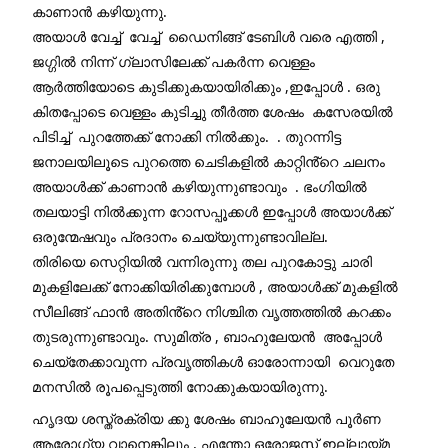
കാണാൻ കഴിയുന്നു.
അയാൾ വേച്ച്  വേച്ച്  ഡൈനിങ്ങ് ടേബിൾ വരെ എത്തി , 
ജഗ്ഗിൽ നിന്ന് ഗ്ലാസിലേക്ക് പകർന്ന വെള്ളം  
ആർത്തിയോടെ കുടിക്കുകയായിരിക്കും ,ഇപ്പോൾ . ഒരു  
കിതപ്പോടെ വെള്ളം കുടിച്ചു തീർത്ത ശേഷം  കസേരയിൽ 
പിടിച്ച്  പുറത്തേക്ക് നോക്കി നിൽക്കും.  . തുറന്നിട്ട 
ജനാലയിലൂടെ പുറത്തെ ചെടികളിൽ കാറ്റിൻ്റെ ചലനം  
അയാൾക്ക് കാണാൻ കഴിയുന്നുണ്ടാവും  . ഭംഗിയിൽ 
തലയാട്ടി നിൽക്കുന്ന റോസപ്പൂക്കൾ ഇപ്പോൾ അയാൾക്ക് 
ഒരുന്മേഷവും പ്രദാനം ചെയ്യുന്നുണ്ടാവില്ല. 
തിരിയെ സെറ്റിയിൽ വന്നിരുന്നു തല പുറകോട്ടു ചാരി 
മുകളിലേക്ക് നോക്കിയിരിക്കുമ്പോൾ , അയാൾക്ക് മുകളിൽ   
സീലിങ്ങ് ഫാൻ അതിൻ്റെ നിശ്ചിത വൃത്തത്തിൽ കറക്കം 
തുടരുന്നുണ്ടാവും. സുമിത്ര , ബാഹുലേയൻ  അപ്പോൾ 
ചെയ്തേക്കാവുന്ന പ്രവൃത്തികൾ ഓരോന്നായി  വെറുതേ 
മനസിൽ രൂപപ്പെടുത്തി നോക്കുകയായിരുന്നു.
ഹൃദയ ശസ്ത്രക്രിയ ക്കു ശേഷം ബാഹുലേയൻ പൂർണ 
ആരോഗ്യ വാനെങ്കിലും , എന്തോ ഒരോജസ് ഇല്ലായ്മ 