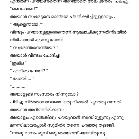
എന്താണ് പറയേണ്ടതെന്ന് അറിയാതെ അല്പനേരം  പകച്ചു. 
"വൈഫാണ് "
അയാൾ സുരേട്ടനെ മാത്രമേ പ്രതീക്ഷിച്ചിട്ടുള്ളാവും .
" ആളെന്ത്യേ ?"
വീണ്ടും പറയാനുള്ളതെന്തെന്ന് ആലോചിക്കുന്നതിനിടയിൽ 
നിമിഷങ്ങൾ കടന്നു പോയി.
" സുരേന്ദ്രനെന്ത്യേ ? "
അയാൾ വീണ്ടും ചോദിച്ചു .
"ഇല്ല "
'' എവിടെ പോയി? "
'' പോയി ... "
"............"
അയാളുടെ സംസാരം നിന്നുവോ ?
പിടിച്ചു നിർത്താനാവാതെ  ഒരു വിങ്ങൽ പുറത്തു വന്നത് 
അയാൾ അറിഞ്ഞിരിക്കണം .
അയാളും എന്തെങ്കിലും പറയുവാൻ ബുദ്ധിമുട്ടുന്നു എന്നു 
മനസിലായപ്പോൾ സുമിത്ര തന്നെ പറഞ്ഞു തുടങ്ങി. 
"നാലു മാസം മുമ്പ് ഒരു ഞായറാഴ്ചയായിരുന്നു. 