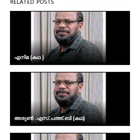
എനിമ (കഥ )
അരുൺ .എസ്.പത്ത്.ബി (കഥ)