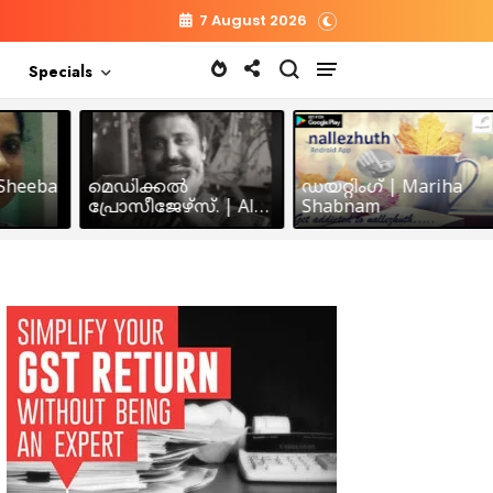
7 August 2026
Specials
heeba
മെഡിക്കൽ
ഡയറ്റിംഗ് | Mariha
പ്രോസീജേഴ്സ്‌. | Alex
Shabnam
John