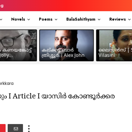
ng
Novels
Poems
BalaSahithyam
Reviews
ം കണയങ്കോട്ട്
കല്ക്കട്ട ബാർ
ലൈസൻസ് | S
olly
ത്രിശ്ശൂർ. i Alex John
Vilasini
makkil
orkkara
മടയും I Article I യാസിർ കോണ്ടൂർക്കര