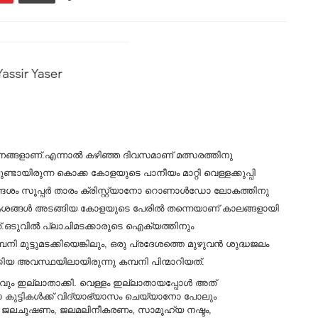
 ദിനങ്ങളാണ്.എന്നാൽ കഴിഞ്ഞ ദിവസമാണ് മത്സരത്തിനു
്ടായിരുന്ന കൊക്ക കോളയുടെ പാനീയം മാറ്റി വെള്ളക്കുപ്പി
 സന്ദേശം സൂപ്പർ താരം ക്രിസ്റ്റ്യാനോ റൊണാൾഡോ ലോകത്തിനു
ശങ്ങൾ അടങ്ങിയ കോളയുടെ പേരിൽ തന്നെയാണ് കാലങ്ങളായി
നത്.ഒടുവിൽ പ്ലാചിമടക്കാരുടെ ഐക്യത്തിനും
ി മുട്ടുമടക്കിയെങ്കിലും, ഒരു പ്രദേശത്തെ മുഴുവൻ ശുദ്ധജലം
കിയ അവസ്ഥയിലായിരുന്നു കമ്പനി പിന്മാറിയത്.
ും ഇല്ലാതാക്കി. വെള്ളം ഇല്ലാതായപ്പോള്‍ അത്
 കുട്ടികള്‍ക്ക് വിദ്യാഭ്യാസം ചെയ്യാനോ പോലും
്ടം, ജലചൂഷണം, ജലമലിനീകരണം, സാമൂഹ്യ നഷ്ടം,