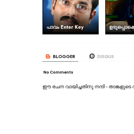
പാവം Enter Key
ഉടുപ്പൊക്ക
No Comments
ഈ രചന വായിച്ചതിനു നന്ദി - താങ്കളു