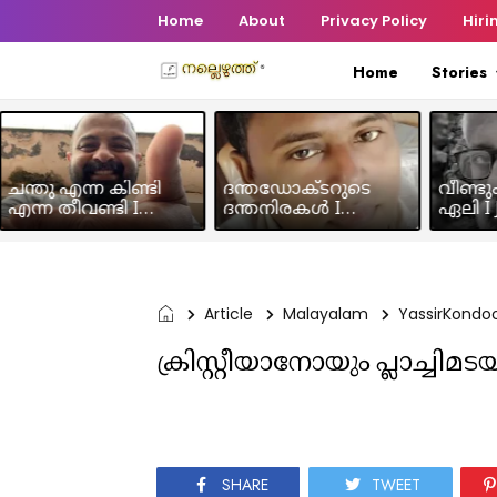
Home
About
Privacy Policy
Hiri
Home
Stories
ചന്തു എന്ന കിണ്ടി
ദന്തഡോക്ടറുടെ
വീണ്ടു
എന്ന തീവണ്ടി I
ദന്തനിരകൾ I
ഏലി I J
Humour Story I Rajeev
Humour I Hussain MK
Chakra
Panicker
Article
Malayalam
YassirKondo
ക്രിസ്റ്റീയാനോയും പ്ലാച്ചി
SHARE
TWEET