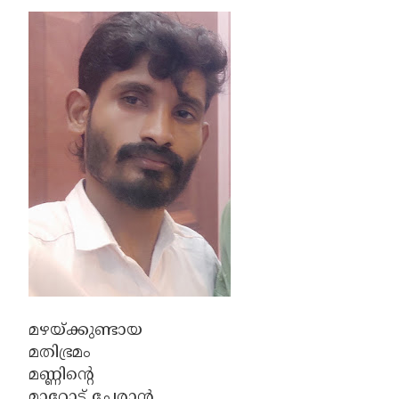
മഴയ്ക്കുണ്ടായ
മതിഭ്രമം
മണ്ണിന്റെ
മാറോട് ചേരാന്‍...