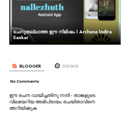
ചെറുതല്ലാത്ത ഈ നിമിഷം I Archana Indira
Sankar
No Comments
ഈ രചന വായിച്ചതിനു നന്ദി - താങ്കളുടെ
വിലയേറിയ അഭിപ്രായം രചയിതാവിനെ
അറിയിക്കുക