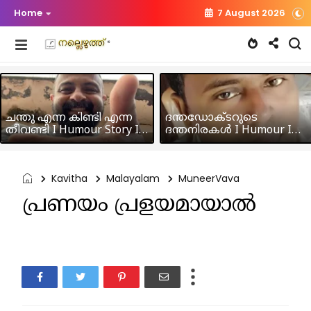
Home
7 August 2026
ചന്തു എന്ന കിണ്ടി എന്ന
ദന്തഡോക്ടറുടെ
തീവണ്ടി I Humour Story I
ദന്തനിരകൾ I Humour I
Rajeev Panicker
Hussain MK
Kavitha
Malayalam
MuneerVava
പ്രണയം പ്രളയമായാല്‍