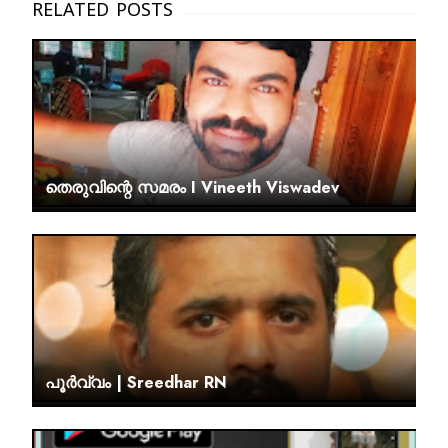
തെരുവിന്റെ സമരം I Vineeth Viswadev
പൂർവ്വം | Sreedhar RN