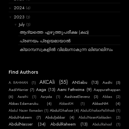
(4)
2024
►
(3)
2023
▼
(3)
July
▼
ആദ്യത്തെ എഴുത്തുപരീക്ഷ (കഥ)
പ്രണയം പ്രളയമായാല്‍
ക്യാമ്പസുകളിൽ വില്ലനാകുന്ന ലിബറലിസം
(222)
2021
►
(702)
Find Authors
2020
►
(1488)
2019
AKCAli
(55)
ANSabu
(13)
►
Aadhi
(5)
A. RAHMAN
(1)
Aaga
(13)
Aami Fathwima
(9)
(3867)
AadiWarrier
(7)
Aappurathappan
2018
►
(6)
AashieeElevenz
(3)
Aarathi
(1)
Aaryaka
(1)
Abbas
(2)
(6066)
2017
►
Abbas Edamaruku.
(4)
AbbasNM
(4)
AbbasKM
(1)
(2955)
2016
►
AbdulGhafoor
(4)
Abdul Nazer Ramadan
(1)
AbdulGhafoorPallithodi
(1)
AbdulHakeem
(7)
AbdulJabbar
(4)
AbdulNaserAlakkaden
(2)
AbdulNasser
(34)
AbdulRaheem
(13)
AbdulRahoof
(1)